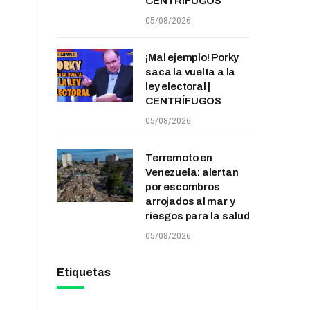
CENTRÍFUGOS
05/08/2026
¡Mal ejemplo! Porky
saca la vuelta a la
ley electoral |
CENTRÍFUGOS
05/08/2026
Terremoto en
Venezuela: alertan
por escombros
arrojados al mar y
riesgos para la salud
05/08/2026
Etiquetas