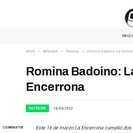
INIC
»
»
»
Inicio
Artículos
Patreon
Romina Badoino: La fórmula
Romina Badoino: La
Encerrona
PATREON
19/03/2022
Este 16 de marzo La Encerrona cumplió dos 
COMPARTIR