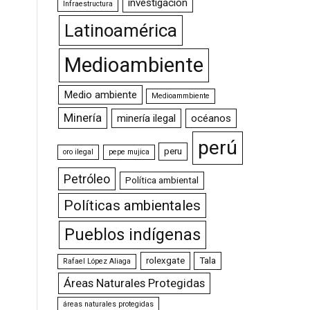
investigación
Infraestructura
Latinoamérica
Medioambiente
Medio ambiente
Medioammbiente
Minería
minería ilegal
océanos
perú
peru
oro ilegal
pepe mujica
Petróleo
Política ambiental
Políticas ambientales
Pueblos indígenas
rolexgate
Tala
Rafael López Aliaga
Áreas Naturales Protegidas
áreas naturales protegidas