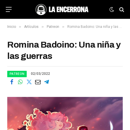
»
»
»
Inicio
Artículos
Patreon
Romina Badoino: Una niña y las guerras
Romina Badoino: Una niña y
las guerras
02/03/2022
PATREON