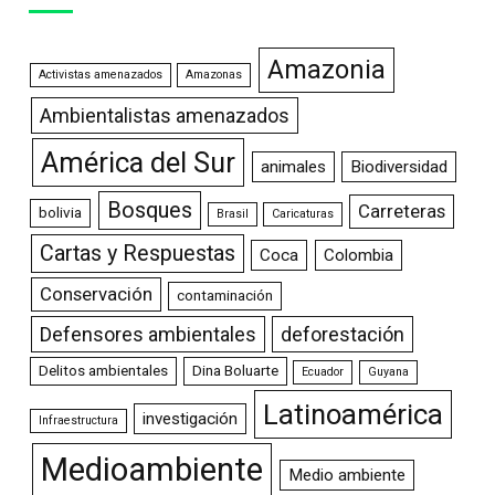
Amazonia
Activistas amenazados
Amazonas
Ambientalistas amenazados
América del Sur
animales
Biodiversidad
Bosques
Carreteras
bolivia
Brasil
Caricaturas
Cartas y Respuestas
Coca
Colombia
Conservación
contaminación
Defensores ambientales
deforestación
Delitos ambientales
Dina Boluarte
Ecuador
Guyana
Latinoamérica
investigación
Infraestructura
Medioambiente
Medio ambiente