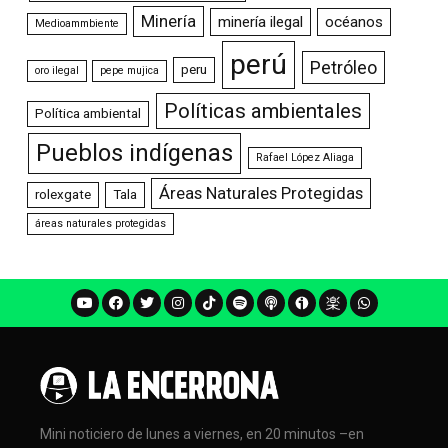
Minería
minería ilegal
océanos
Medioammbiente
perú
Petróleo
peru
oro ilegal
pepe mujica
Políticas ambientales
Política ambiental
Pueblos indígenas
Rafael López Aliaga
Áreas Naturales Protegidas
rolexgate
Tala
áreas naturales protegidas
Mini noticiero de lunes a viernes, en 20 minutos –en