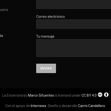
quiera
Correo electrónico
ta
Tu mensaje
La Encerrona by
Marco Sifuentes
is licensed under
CC BY 4.0
Con el apoyo de
Internews
. Diseño y desarrollo
Carmi Candellero
.