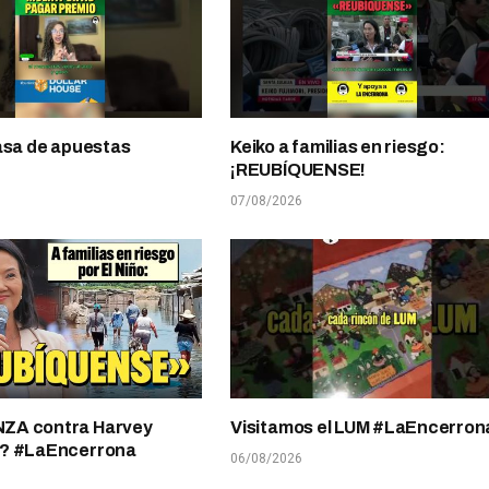
asa de apuestas
Keiko a familias en riesgo:
¡REUBÍQUENSE!
07/08/2026
A contra Harvey
Visitamos el LUM #LaEncerron
? #LaEncerrona
06/08/2026