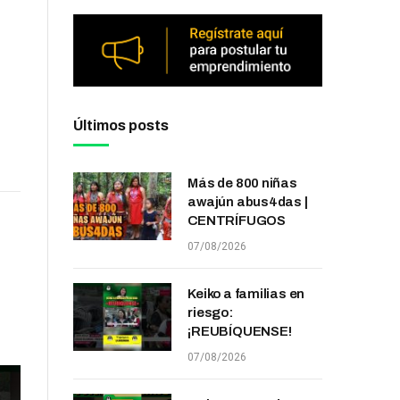
Últimos posts
Más de 800 niñas
awajún abus4das |
CENTRÍFUGOS
07/08/2026
Keiko a familias en
riesgo:
¡REUBÍQUENSE!
07/08/2026