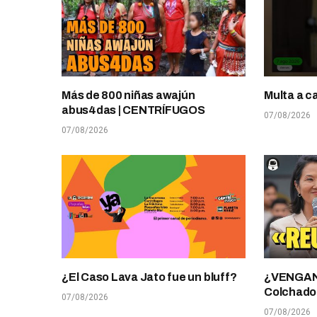
Más de 800 niñas awajún
Multa a c
abus4das | CENTRÍFUGOS
07/08/2026
07/08/2026
¿El Caso Lava Jato fue un bluff?
¿VENGANZ
Colchado
07/08/2026
07/08/2026