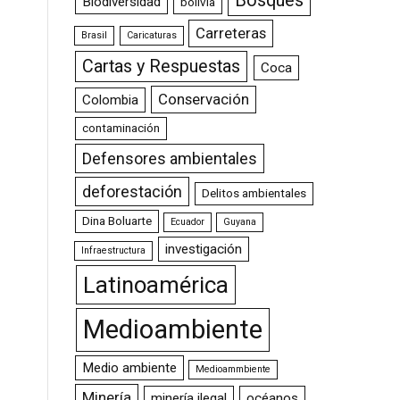
Bosques
Biodiversidad
bolivia
Carreteras
Brasil
Caricaturas
Cartas y Respuestas
Coca
Conservación
Colombia
contaminación
Defensores ambientales
deforestación
Delitos ambientales
Dina Boluarte
Ecuador
Guyana
investigación
Infraestructura
Latinoamérica
Medioambiente
Medio ambiente
Medioammbiente
Minería
minería ilegal
océanos