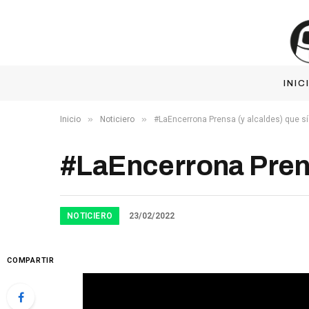
INIC
»
»
Inicio
Noticiero
#LaEncerrona Prensa (y alcaldes) que sí
#LaEncerrona Prensa
NOTICIERO
23/02/2022
COMPARTIR