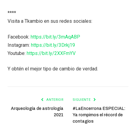
****
Visita a Tkambio en sus redes sociales:
Facebook:
https://bit.ly/3mAqABP
Instagram:
https://bit.ly/3Drkj19
Youtube:
https://bit.ly/2XXFmYV
Y obtén el mejor tipo de cambio de verdad.
ANTERIOR
SIGUIENTE
Arqueología de astrología
#LaEncerrona ESPECIAL:
2021
Ya rompimos el récord de
contagios