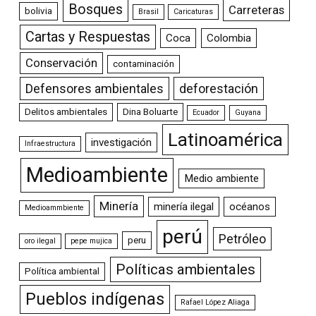
Bosques
Carreteras
bolivia
Brasil
Caricaturas
Cartas y Respuestas
Coca
Colombia
Conservación
contaminación
Defensores ambientales
deforestación
Delitos ambientales
Dina Boluarte
Ecuador
Guyana
Latinoamérica
investigación
Infraestructura
Medioambiente
Medio ambiente
Minería
minería ilegal
océanos
Medioammbiente
perú
Petróleo
peru
oro ilegal
pepe mujica
Políticas ambientales
Política ambiental
Pueblos indígenas
Rafael López Aliaga