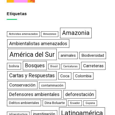
Etiquetas
Amazonia
Activistas amenazados
Amazonas
Ambientalistas amenazados
América del Sur
animales
Biodiversidad
Bosques
Carreteras
bolivia
Brasil
Caricaturas
Cartas y Respuestas
Coca
Colombia
Conservación
contaminación
Defensores ambientales
deforestación
Delitos ambientales
Dina Boluarte
Ecuador
Guyana
Latinoamérica
investigación
Infraestructura