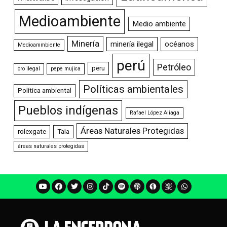
Medioambiente
Medio ambiente
Minería
minería ilegal
océanos
Medioammbiente
perú
Petróleo
peru
oro ilegal
pepe mujica
Políticas ambientales
Política ambiental
Pueblos indígenas
Rafael López Aliaga
Áreas Naturales Protegidas
rolexgate
Tala
áreas naturales protegidas