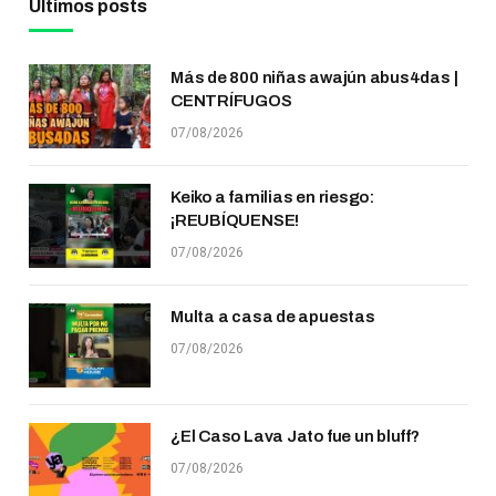
Últimos posts
Más de 800 niñas awajún abus4das |
CENTRÍFUGOS
07/08/2026
Keiko a familias en riesgo:
¡REUBÍQUENSE!
07/08/2026
Multa a casa de apuestas
07/08/2026
¿El Caso Lava Jato fue un bluff?
07/08/2026