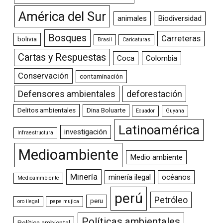
América del Sur
animales
Biodiversidad
Bosques
Carreteras
bolivia
Brasil
Caricaturas
Cartas y Respuestas
Coca
Colombia
Conservación
contaminación
Defensores ambientales
deforestación
Delitos ambientales
Dina Boluarte
Ecuador
Guyana
Latinoamérica
investigación
Infraestructura
Medioambiente
Medio ambiente
Minería
minería ilegal
océanos
Medioammbiente
perú
Petróleo
peru
oro ilegal
pepe mujica
Políticas ambientales
Política ambiental