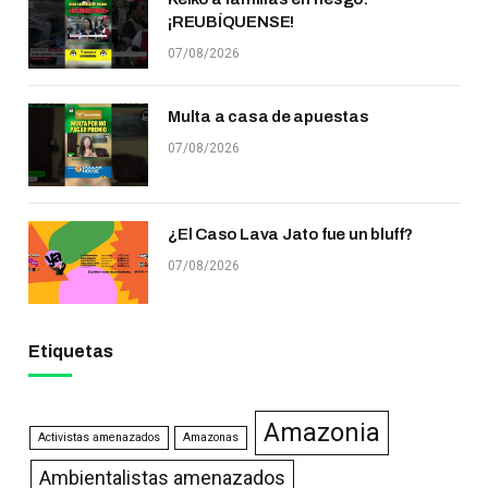
¡REUBÍQUENSE!
07/08/2026
Multa a casa de apuestas
07/08/2026
¿El Caso Lava Jato fue un bluff?
07/08/2026
Etiquetas
Amazonia
Activistas amenazados
Amazonas
Ambientalistas amenazados