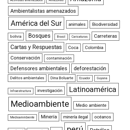
Activistas amenazados
Amazonas
Ambientalistas amenazados
América del Sur
animales
Biodiversidad
Bosques
Carreteras
bolivia
Brasil
Caricaturas
Cartas y Respuestas
Coca
Colombia
Conservación
contaminación
Defensores ambientales
deforestación
Delitos ambientales
Dina Boluarte
Ecuador
Guyana
Latinoamérica
investigación
Infraestructura
Medioambiente
Medio ambiente
Minería
minería ilegal
océanos
Medioammbiente
perú