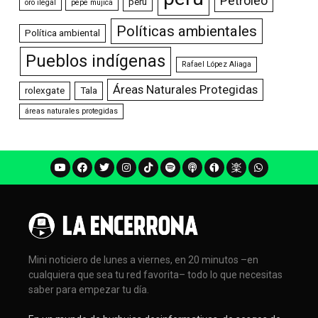
Petróleo
peru
oro ilegal
pepe mujica
Políticas ambientales
Política ambiental
Pueblos indígenas
Rafael López Aliaga
Áreas Naturales Protegidas
rolexgate
Tala
áreas naturales protegidas
Mini noticiero de lunes a viernes, en 20 minutos –en
cualquiera que sea tu red favorita– todo lo que necesitas
saber para empezar tu día.