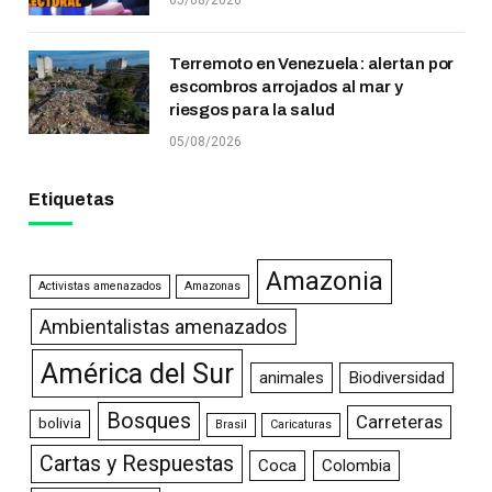
Terremoto en Venezuela: alertan por
escombros arrojados al mar y
riesgos para la salud
05/08/2026
Etiquetas
Amazonia
Activistas amenazados
Amazonas
Ambientalistas amenazados
América del Sur
animales
Biodiversidad
Bosques
Carreteras
bolivia
Brasil
Caricaturas
Cartas y Respuestas
Coca
Colombia