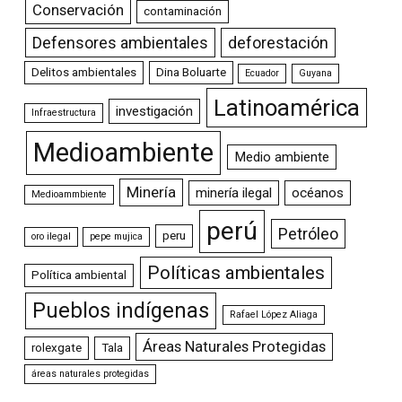
Conservación
contaminación
Defensores ambientales
deforestación
Delitos ambientales
Dina Boluarte
Ecuador
Guyana
Latinoamérica
investigación
Infraestructura
Medioambiente
Medio ambiente
Minería
minería ilegal
océanos
Medioammbiente
perú
Petróleo
peru
oro ilegal
pepe mujica
Políticas ambientales
Política ambiental
Pueblos indígenas
Rafael López Aliaga
Áreas Naturales Protegidas
rolexgate
Tala
áreas naturales protegidas