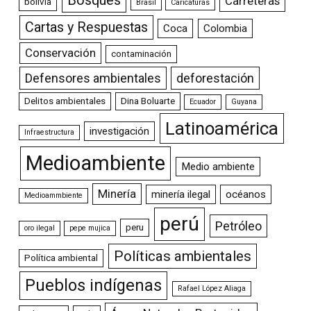
Bosques
Carreteras
bolivia
Brasil
Caricaturas
Cartas y Respuestas
Coca
Colombia
Conservación
contaminación
Defensores ambientales
deforestación
Delitos ambientales
Dina Boluarte
Ecuador
Guyana
Latinoamérica
investigación
Infraestructura
Medioambiente
Medio ambiente
Minería
minería ilegal
océanos
Medioammbiente
perú
Petróleo
peru
oro ilegal
pepe mujica
Políticas ambientales
Política ambiental
Pueblos indígenas
Rafael López Aliaga