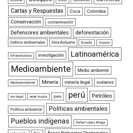
Brasil
Caricaturas
Cartas y Respuestas
Coca
Colombia
Conservación
contaminación
Defensores ambientales
deforestación
Delitos ambientales
Dina Boluarte
Ecuador
Guyana
Latinoamérica
investigación
Infraestructura
Medioambiente
Medio ambiente
Minería
minería ilegal
océanos
Medioammbiente
perú
Petróleo
peru
oro ilegal
pepe mujica
Políticas ambientales
Política ambiental
Pueblos indígenas
Rafael López Aliaga
Áreas Naturales Protegidas