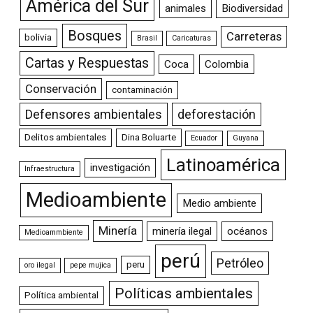
América del Sur
animales
Biodiversidad
Bosques
Carreteras
bolivia
Brasil
Caricaturas
Cartas y Respuestas
Coca
Colombia
Conservación
contaminación
Defensores ambientales
deforestación
Delitos ambientales
Dina Boluarte
Ecuador
Guyana
Latinoamérica
investigación
Infraestructura
Medioambiente
Medio ambiente
Minería
minería ilegal
océanos
Medioammbiente
perú
Petróleo
peru
oro ilegal
pepe mujica
Políticas ambientales
Política ambiental