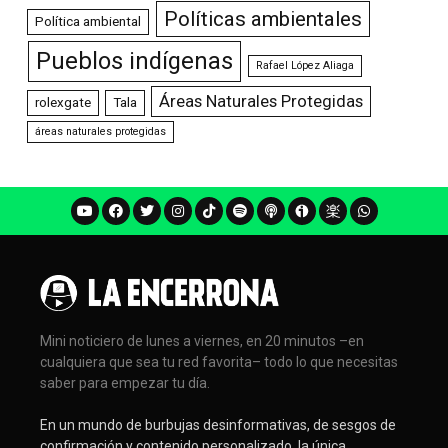
Políticas ambientales
Política ambiental
Pueblos indígenas
Rafael López Aliaga
Áreas Naturales Protegidas
rolexgate
Tala
áreas naturales protegidas
Mini noticiero de lunes a viernes, en 20 minutos –en
cualquiera que sea tu red favorita– todo lo que necesitas
saber para empezar tu día.
En un mundo de burbujas desinformativas, de sesgos de
confirmación y contenido personalizado, la única