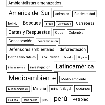
Ambientalistas amenazados
América del Sur
animales
Biodiversidad
Bosques
Carreteras
bolivia
Brasil
Caricaturas
Cartas y Respuestas
Coca
Colombia
Conservación
contaminación
Defensores ambientales
deforestación
Delitos ambientales
Dina Boluarte
Ecuador
Guyana
Latinoamérica
investigación
Infraestructura
Medioambiente
Medio ambiente
Minería
minería ilegal
océanos
Medioammbiente
perú
Petróleo
peru
oro ilegal
pepe mujica