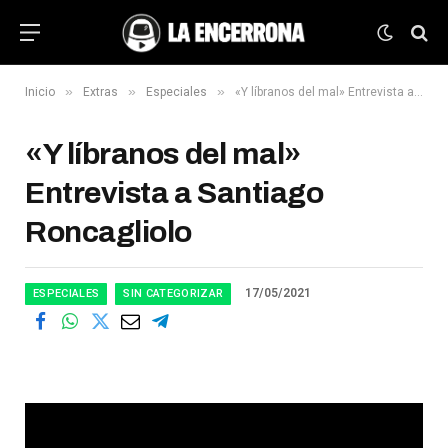
»
»
»
Inicio
Extras
Especiales
«Y líbranos del mal» Entrevista a Santiago Roncagliolo
«Y líbranos del mal»
Entrevista a Santiago
Roncagliolo
17/05/2021
ESPECIALES
SIN CATEGORIZAR