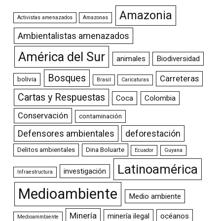
Amazonia
Activistas amenazados
Amazonas
Ambientalistas amenazados
América del Sur
animales
Biodiversidad
Bosques
Carreteras
bolivia
Brasil
Caricaturas
Cartas y Respuestas
Coca
Colombia
Conservación
contaminación
Defensores ambientales
deforestación
Delitos ambientales
Dina Boluarte
Ecuador
Guyana
Latinoamérica
investigación
Infraestructura
Medioambiente
Medio ambiente
Minería
minería ilegal
océanos
Medioammbiente