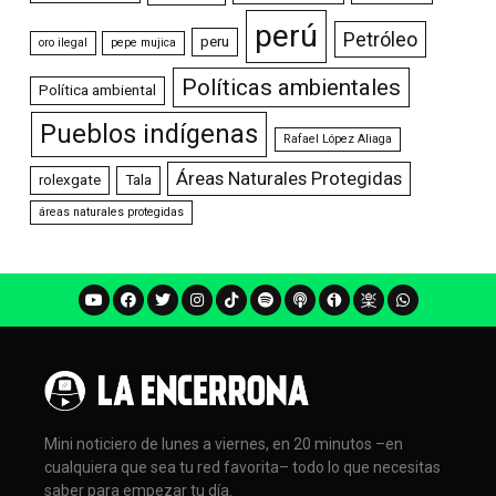
perú
Petróleo
peru
oro ilegal
pepe mujica
Políticas ambientales
Política ambiental
Pueblos indígenas
Rafael López Aliaga
Áreas Naturales Protegidas
rolexgate
Tala
áreas naturales protegidas
Mini noticiero de lunes a viernes, en 20 minutos –en
cualquiera que sea tu red favorita– todo lo que necesitas
saber para empezar tu día.