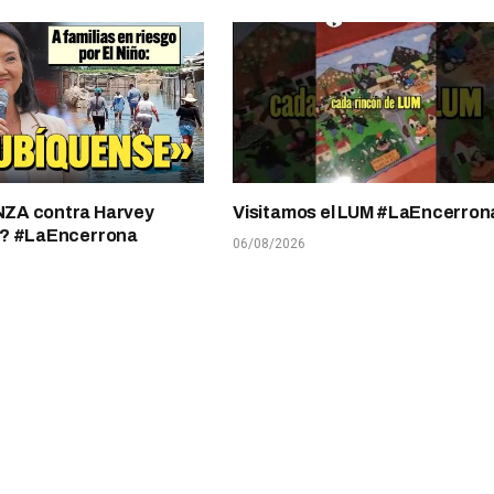
A contra Harvey
Visitamos el LUM #LaEncerron
? #LaEncerrona
06/08/2026