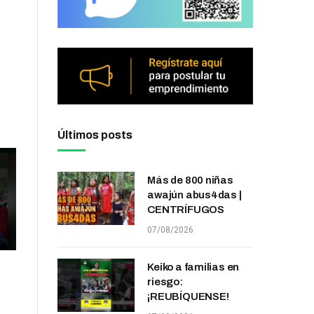
Últimos posts
Más de 800 niñas
awajún abus4das |
CENTRÍFUGOS
07/08/2026
Keiko a familias en
riesgo:
¡REUBÍQUENSE!