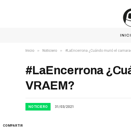
INIC
»
»
Inicio
Noticiero
#LaEncerrona ¿Cuándo murió el camara
#LaEncerrona ¿Cuá
VRAEM?
NOTICIERO
31/03/2021
COMPARTIR