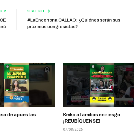
IOR
SIGUIENTE
NCE
#LaEncerrona CALLAO: ¿Quiénes serán sus
erú
próximos congresistas?
asa de apuestas
Keiko a familias en riesgo:
¡REUBÍQUENSE!
07/08/2026