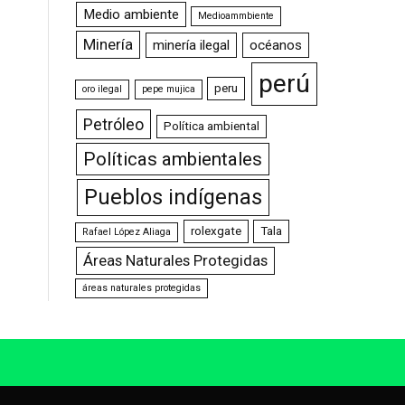
Medio ambiente
Medioammbiente
Minería
minería ilegal
océanos
perú
peru
oro ilegal
pepe mujica
Petróleo
Política ambiental
Políticas ambientales
Pueblos indígenas
rolexgate
Tala
Rafael López Aliaga
Áreas Naturales Protegidas
áreas naturales protegidas