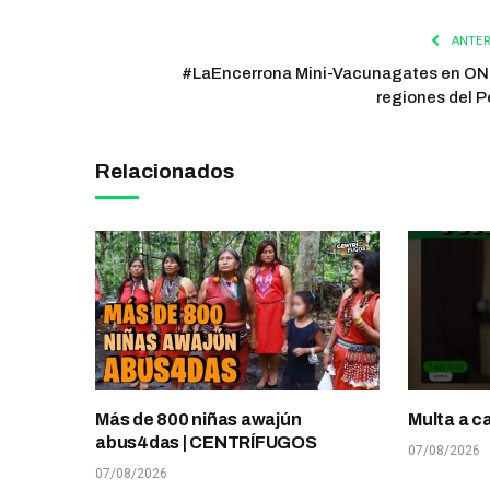
ANTER
#LaEncerrona Mini-Vacunagates en O
regiones del P
Relacionados
Más de 800 niñas awajún
Multa a c
abus4das | CENTRÍFUGOS
07/08/2026
07/08/2026