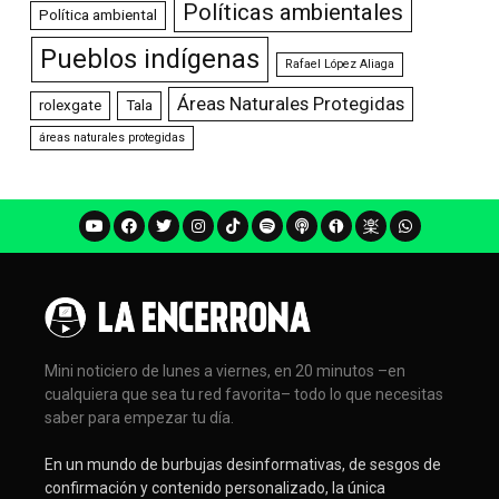
Políticas ambientales
Política ambiental
Pueblos indígenas
Rafael López Aliaga
Áreas Naturales Protegidas
rolexgate
Tala
áreas naturales protegidas
Mini noticiero de lunes a viernes, en 20 minutos –en
cualquiera que sea tu red favorita– todo lo que necesitas
saber para empezar tu día.
En un mundo de burbujas desinformativas, de sesgos de
confirmación y contenido personalizado, la única