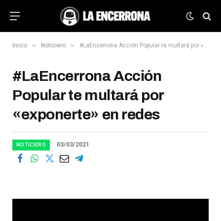
»
»
Inicio
Noticiero
#LaEncerrona Acción Popular te multará por «exponerte» en redes
#LaEncerrona Acción
Popular te multará por
«exponerte» en redes
03/03/2021
NOTICIERO