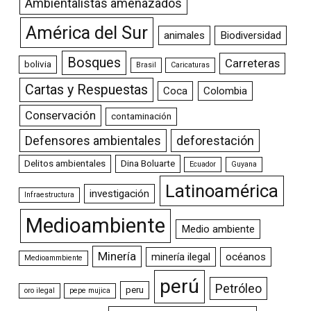
Ambientalistas amenazados
América del Sur
animales
Biodiversidad
Bosques
Carreteras
bolivia
Brasil
Caricaturas
Cartas y Respuestas
Coca
Colombia
Conservación
contaminación
Defensores ambientales
deforestación
Delitos ambientales
Dina Boluarte
Ecuador
Guyana
Latinoamérica
investigación
Infraestructura
Medioambiente
Medio ambiente
Minería
minería ilegal
océanos
Medioammbiente
perú
Petróleo
peru
oro ilegal
pepe mujica