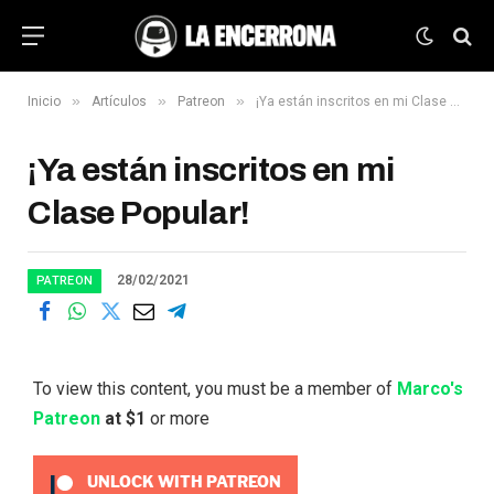
»
»
»
Inicio
Artículos
Patreon
¡Ya están inscritos en mi Clase Popular!
¡Ya están inscritos en mi
Clase Popular!
28/02/2021
PATREON
To view this content, you must be a member of
Marco's
Patreon
at $1
or more
UNLOCK WITH PATREON