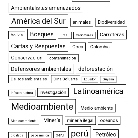
Ambientalistas amenazados
América del Sur
animales
Biodiversidad
Bosques
Carreteras
bolivia
Brasil
Caricaturas
Cartas y Respuestas
Coca
Colombia
Conservación
contaminación
Defensores ambientales
deforestación
Delitos ambientales
Dina Boluarte
Ecuador
Guyana
Latinoamérica
investigación
Infraestructura
Medioambiente
Medio ambiente
Minería
minería ilegal
océanos
Medioammbiente
perú
Petróleo
peru
oro ilegal
pepe mujica