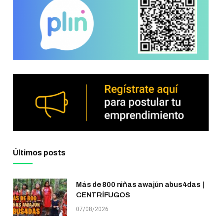
Últimos posts
Más de 800 niñas awajún abus4das |
CENTRÍFUGOS
07/08/2026