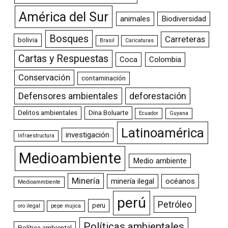
América del Sur
animales
Biodiversidad
Bosques
Carreteras
bolivia
Brasil
Caricaturas
Cartas y Respuestas
Coca
Colombia
Conservación
contaminación
Defensores ambientales
deforestación
Delitos ambientales
Dina Boluarte
Ecuador
Guyana
Latinoamérica
investigación
Infraestructura
Medioambiente
Medio ambiente
Minería
minería ilegal
océanos
Medioammbiente
perú
Petróleo
peru
oro ilegal
pepe mujica
Políticas ambientales
Política ambiental