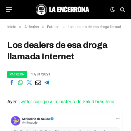
»
»
»
Inicio
Artículos
Patreon
Los dealers de esa droga llamada Internet
Los dealers de esa droga
llamada Internet
17/01/2021
PATREON
Ayer
Twitter corrigió al ministerio de Salud brasileño
: