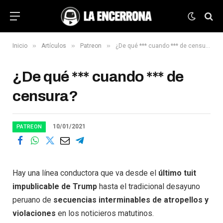
»
»
»
Inicio
Artículos
Patreon
¿De qué *** cuando *** de censura?
¿De qué *** cuando *** de
censura?
10/01/2021
PATREON
Hay una línea conductora que va desde el
último tuit
impublicable de Trump
hasta el tradicional desayuno
peruano de
secuencias interminables de atropellos y
violaciones
en los noticieros matutinos.