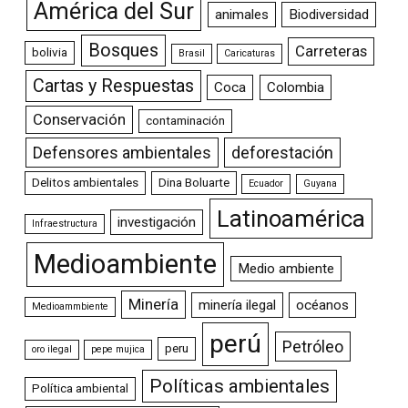
América del Sur
animales
Biodiversidad
Bosques
Carreteras
bolivia
Brasil
Caricaturas
Cartas y Respuestas
Coca
Colombia
Conservación
contaminación
Defensores ambientales
deforestación
Delitos ambientales
Dina Boluarte
Ecuador
Guyana
Latinoamérica
investigación
Infraestructura
Medioambiente
Medio ambiente
Minería
minería ilegal
océanos
Medioammbiente
perú
Petróleo
peru
oro ilegal
pepe mujica
Políticas ambientales
Política ambiental