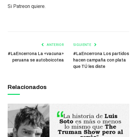
Si Patreon quiere.
ANTERIOR
SIGUIENTE
#LaEncerrona La «vacuna»
#LaEncerrona Los partidos
peruana se autoboicotea
hacen campaña con plata
que TÚ les diste
Relacionados