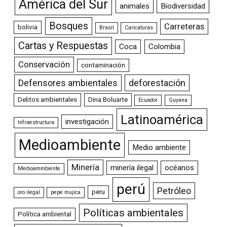
América del Sur
animales
Biodiversidad
Bosques
Carreteras
bolivia
Brasil
Caricaturas
Cartas y Respuestas
Coca
Colombia
Conservación
contaminación
Defensores ambientales
deforestación
Delitos ambientales
Dina Boluarte
Ecuador
Guyana
Latinoamérica
investigación
Infraestructura
Medioambiente
Medio ambiente
Minería
minería ilegal
océanos
Medioammbiente
perú
Petróleo
peru
oro ilegal
pepe mujica
Políticas ambientales
Política ambiental