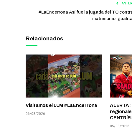
ANTER
#LaEncerrona Así fue la jugada del TC contra
matrimonio igualita
Relacionados
Visitamos el LUM #LaEncerrona
ALERTA: 
regionale
06/08/2026
CENTRÍF
05/08/2026