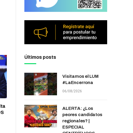
Últimos posts
Visitamos el LUM
#LaEncerrona
06/08/2026
lta
ALERTA: ¿Los
OS
peores candidatos
regionales? |
ESPECIAL