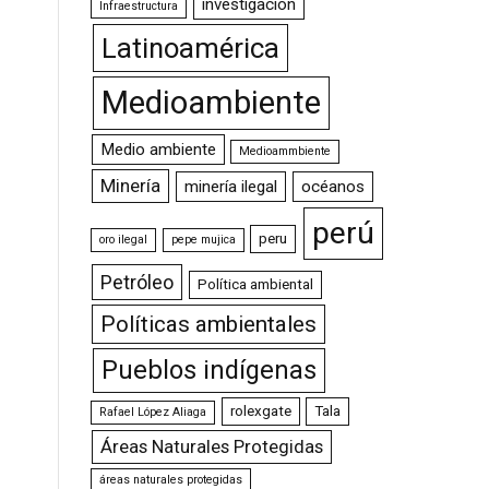
investigación
Infraestructura
Latinoamérica
Medioambiente
Medio ambiente
Medioammbiente
Minería
minería ilegal
océanos
perú
peru
oro ilegal
pepe mujica
Petróleo
Política ambiental
Políticas ambientales
Pueblos indígenas
rolexgate
Tala
Rafael López Aliaga
Áreas Naturales Protegidas
áreas naturales protegidas