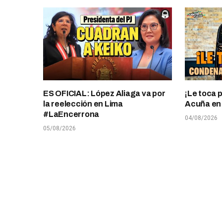
ES OFICIAL: López Aliaga va por
¡Le toca 
la reelección en Lima
Acuña en T
#LaEncerrona
04/08/2026
05/08/2026