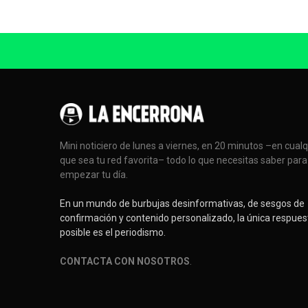
Mini noticiero de lunes a viernes, en 20 minutos –en cual
que sea tu red favorita– todo lo que necesitas saber para
empezar tu día.
En un mundo de burbujas desinformativas, de sesgos de
confirmación y contenido personalizado, la única respues
posible es el periodismo.
CONTACTA CON NOSOTROS
.