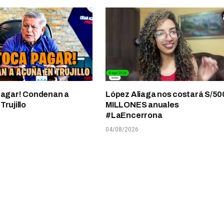
pagar! Condenan a
López Aliaga nos costará S/50
rujillo
MILLONES anuales
#LaEncerrona
04/08/2026