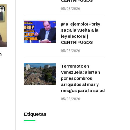
CENTRÍFUGOS
05/08/2026
¡Mal ejemplo! Porky
saca la vuelta a la
ley electoral |
CENTRÍFUGOS
05/08/2026
0
Terremoto en
Venezuela: alertan
por escombros
arrojados al mar y
riesgos para la salud
05/08/2026
Etiquetas