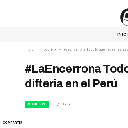
INIC
»
»
Inicio
Noticiero
#LaEncerrona Todo lo que necesitas saber
#LaEncerrona Todo 
difteria en el Perú
NOTICIERO
05/11/2020
COMPARTIR