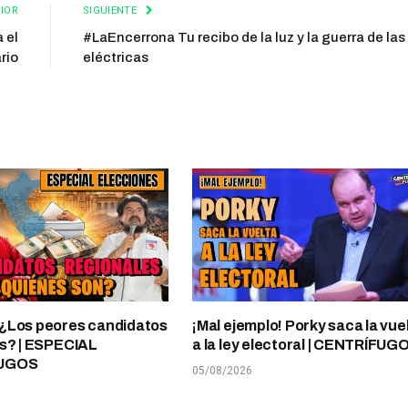
IOR
SIGUIENTE
 el
#LaEncerrona Tu recibo de la luz y la guerra de las
rio
eléctricas
¿Los peores candidatos
¡Mal ejemplo! Porky saca la vue
s? | ESPECIAL
a la ley electoral | CENTRÍFUG
UGOS
05/08/2026