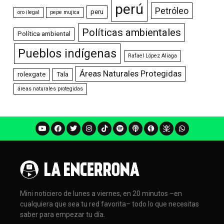
perú
Petróleo
peru
oro ilegal
pepe mujica
Políticas ambientales
Política ambiental
Pueblos indígenas
Rafael López Aliaga
Áreas Naturales Protegidas
rolexgate
Tala
áreas naturales protegidas
Mini noticiero de lunes a viernes, en 20 minutos –en
cualquiera que sea tu red favorita– todo lo que necesitas
saber para empezar tu día.