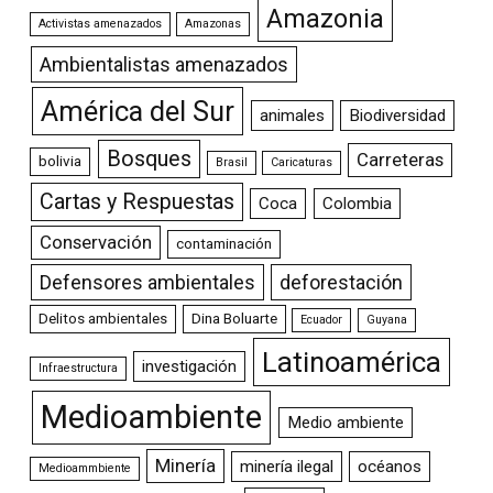
Amazonia
Activistas amenazados
Amazonas
Ambientalistas amenazados
América del Sur
animales
Biodiversidad
Bosques
Carreteras
bolivia
Brasil
Caricaturas
Cartas y Respuestas
Coca
Colombia
Conservación
contaminación
Defensores ambientales
deforestación
Delitos ambientales
Dina Boluarte
Ecuador
Guyana
Latinoamérica
investigación
Infraestructura
Medioambiente
Medio ambiente
Minería
minería ilegal
océanos
Medioammbiente