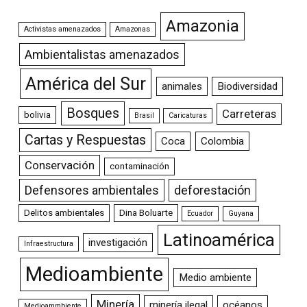
Amazonia
Activistas amenazados
Amazonas
Ambientalistas amenazados
América del Sur
animales
Biodiversidad
Bosques
Carreteras
bolivia
Brasil
Caricaturas
Cartas y Respuestas
Coca
Colombia
Conservación
contaminación
Defensores ambientales
deforestación
Delitos ambientales
Dina Boluarte
Ecuador
Guyana
Latinoamérica
investigación
Infraestructura
Medioambiente
Medio ambiente
Minería
minería ilegal
océanos
Medioammbiente