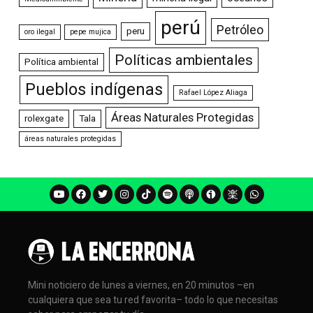
perú
Petróleo
peru
oro ilegal
pepe mujica
Políticas ambientales
Política ambiental
Pueblos indígenas
Rafael López Aliaga
Áreas Naturales Protegidas
rolexgate
Tala
áreas naturales protegidas
Mini noticiero de lunes a viernes, en 20 minutos –en
cualquiera que sea tu red favorita– todo lo que necesitas