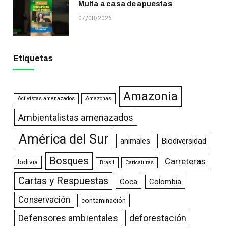
Multa a casa de apuestas
07/08/2026
Etiquetas
Amazonia
Activistas amenazados
Amazonas
Ambientalistas amenazados
América del Sur
animales
Biodiversidad
Bosques
Carreteras
bolivia
Brasil
Caricaturas
Cartas y Respuestas
Coca
Colombia
Conservación
contaminación
Defensores ambientales
deforestación