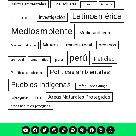
Delitos ambientales
Dina Boluarte
Ecuador
Guyana
Latinoamérica
investigación
Infraestructura
Medioambiente
Medio ambiente
Minería
minería ilegal
océanos
Medioammbiente
perú
Petróleo
peru
oro ilegal
pepe mujica
Políticas ambientales
Política ambiental
Pueblos indígenas
Rafael López Aliaga
Áreas Naturales Protegidas
rolexgate
Tala
áreas naturales protegidas