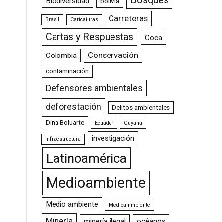
Bosques
Biodiversidad
bolivia
Carreteras
Brasil
Caricaturas
Cartas y Respuestas
Coca
Conservación
Colombia
contaminación
Defensores ambientales
deforestación
Delitos ambientales
Dina Boluarte
Ecuador
Guyana
investigación
Infraestructura
Latinoamérica
Medioambiente
Medio ambiente
Medioammbiente
Minería
minería ilegal
océanos