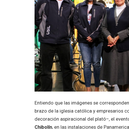
Entiendo que las imágenes se corresponden 
brazo de la iglesia católica y empresarios
decoración aspiracional del plató–, el even
Chibolín
, en las instalaciones de Panamerica