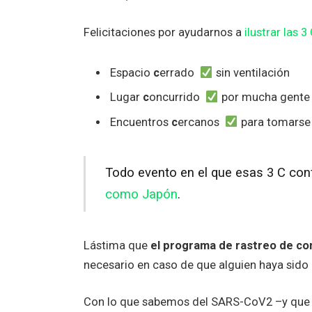
Felicitaciones por ayudarnos a
ilustrar las 
Espacio
c
errado
sin ventilación
Lugar
c
oncurrido
por mucha gente
Encuentros
c
ercanos
para tomarse 
Todo evento en el que esas 3 C conf
como Japón
.
Lástima que
el programa de rastreo de con
necesario en caso de que alguien haya sido 
Con lo que sabemos del SARS-CoV2 –y que 