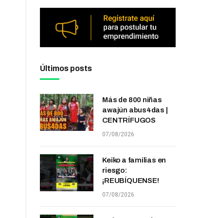
Últimos posts
Más de 800 niñas
awajún abus4das |
CENTRÍFUGOS
07/08/2026
Keiko a familias en
riesgo:
¡REUBÍQUENSE!
07/08/2026