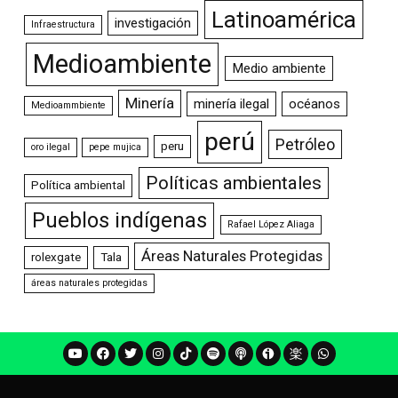
Latinoamérica
investigación
Infraestructura
Medioambiente
Medio ambiente
Minería
minería ilegal
océanos
Medioammbiente
perú
Petróleo
peru
oro ilegal
pepe mujica
Políticas ambientales
Política ambiental
Pueblos indígenas
Rafael López Aliaga
Áreas Naturales Protegidas
rolexgate
Tala
áreas naturales protegidas