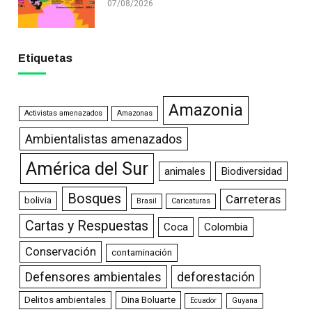
07/08/2026
Etiquetas
Amazonia
Activistas amenazados
Amazonas
Ambientalistas amenazados
América del Sur
animales
Biodiversidad
Bosques
Carreteras
bolivia
Brasil
Caricaturas
Cartas y Respuestas
Coca
Colombia
Conservación
contaminación
Defensores ambientales
deforestación
Delitos ambientales
Dina Boluarte
Ecuador
Guyana