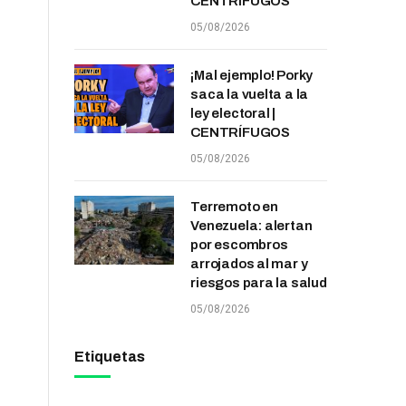
CENTRÍFUGOS
05/08/2026
¡Mal ejemplo! Porky
saca la vuelta a la
ley electoral |
CENTRÍFUGOS
05/08/2026
Terremoto en
Venezuela: alertan
por escombros
arrojados al mar y
riesgos para la salud
05/08/2026
Etiquetas