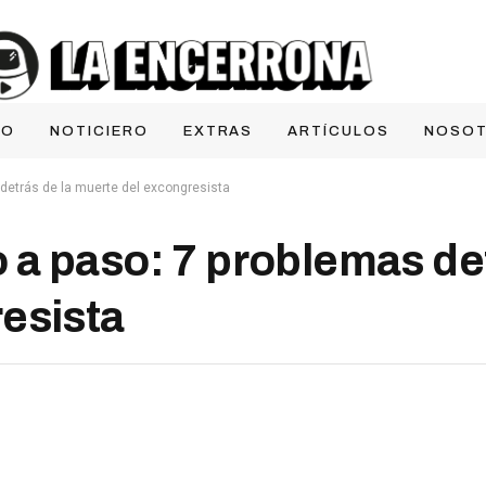
IO
NOTICIERO
EXTRAS
ARTÍCULOS
NOSO
detrás de la muerte del excongresista
a paso: 7 problemas det
esista