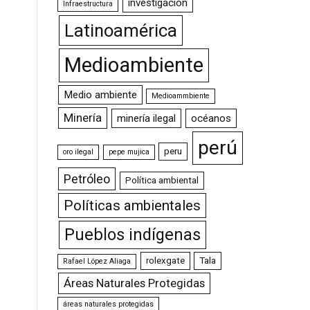
investigación
Infraestructura
Latinoamérica
Medioambiente
Medio ambiente
Medioammbiente
Minería
minería ilegal
océanos
perú
peru
oro ilegal
pepe mujica
Petróleo
Política ambiental
Políticas ambientales
Pueblos indígenas
rolexgate
Tala
Rafael López Aliaga
Áreas Naturales Protegidas
áreas naturales protegidas