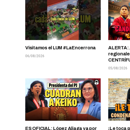
Visitamos el LUM #LaEncerrona
ALERTA: 
regionale
06/08/2026
CENTRÍF
05/08/2026
ES OFICIAL: López Aliaga va por
¡Le toca 