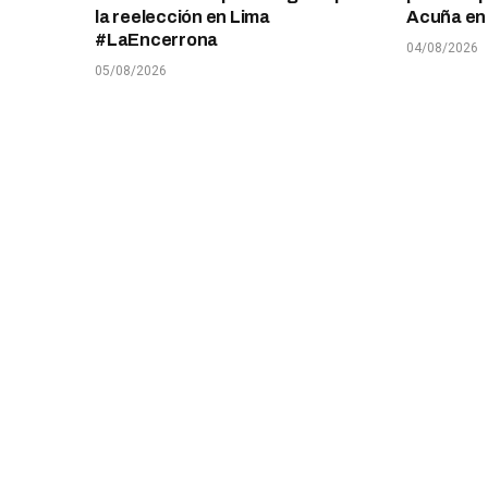
la reelección en Lima
Acuña en T
#LaEncerrona
04/08/2026
05/08/2026