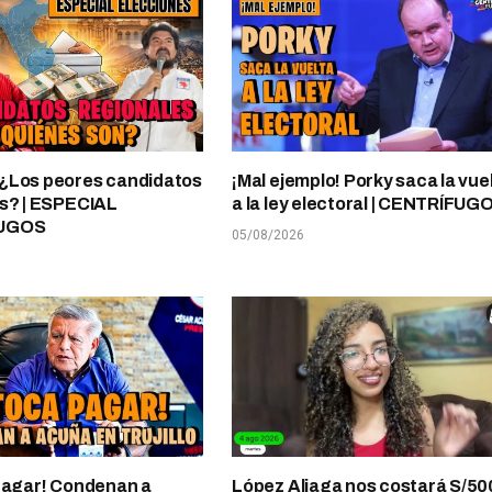
¿Los peores candidatos
¡Mal ejemplo! Porky saca la vue
s? | ESPECIAL
a la ley electoral | CENTRÍFUG
UGOS
05/08/2026
pagar! Condenan a
López Aliaga nos costará S/50