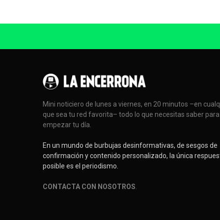
Mini noticiero de lunes a viernes, en 20 minutos –en cual
que sea tu red favorita– todo lo que necesitas saber para
empezar tu día.
En un mundo de burbujas desinformativas, de sesgos de
confirmación y contenido personalizado, la única respues
posible es el periodismo.
CONTACTA CON NOSOTROS
.