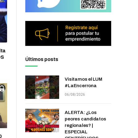
lta
OS
Últimos posts
Visitamos el LUM
#LaEncerrona
06/08/2026
ALERTA: ¿Los
peores candidatos
regionales? |
ESPECIAL
0