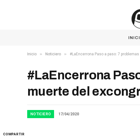
INIC
»
»
Inicio
Noticiero
#LaEncerrona Paso a paso: 7 problemas 
#LaEncerrona Paso 
muerte del excongr
NOTICIERO
17/04/2020
COMPARTIR