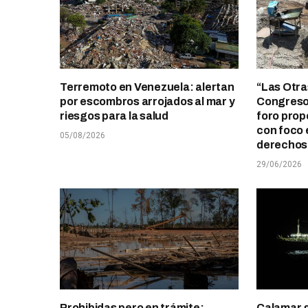
Terremoto en Venezuela: alertan
“Las Otra
por escombros arrojados al mar y
Congreso 
riesgos para la salud
foro prop
con foco 
05/08/2026
derechos 
29/06/2026
Prohibidas pero en trámite:
Calamar g