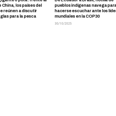
 China, los países del
pueblos indígenas navega par
se reúnen a discutir
hacerse escuchar ante los líde
glas para la pesca
mundiales en la COP30
30/10/2025