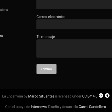
quiera
Correo electrónico
ta
Tu mensaje
La Encerrona by
Marco Sifuentes
is licensed under
CC BY 4.0
Con el apoyo de
Internews
. Diseño y desarrollo
Carmi Candellero
.