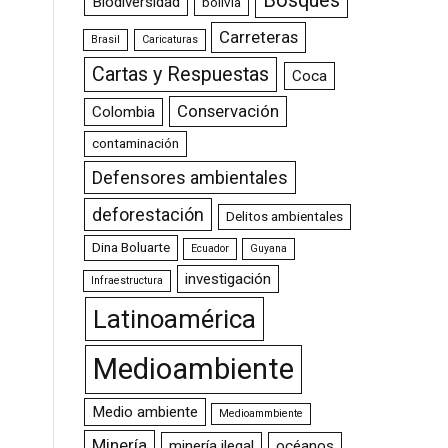
Bosques
Biodiversidad
bolivia
Carreteras
Brasil
Caricaturas
Cartas y Respuestas
Coca
Conservación
Colombia
contaminación
Defensores ambientales
deforestación
Delitos ambientales
Dina Boluarte
Ecuador
Guyana
investigación
Infraestructura
Latinoamérica
Medioambiente
Medio ambiente
Medioammbiente
Minería
minería ilegal
océanos