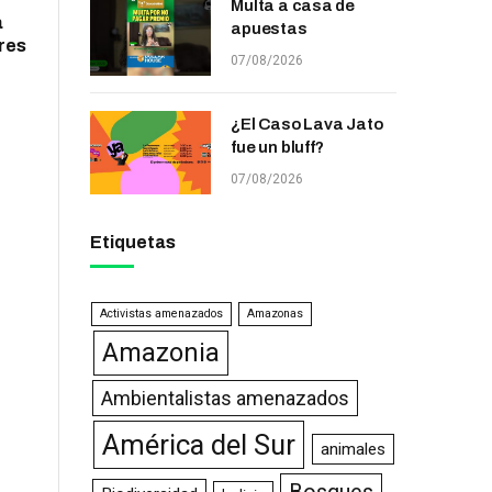
Multa a casa de
a
apuestas
res
07/08/2026
¿El Caso Lava Jato
fue un bluff?
07/08/2026
Etiquetas
Activistas amenazados
Amazonas
Amazonia
Ambientalistas amenazados
América del Sur
animales