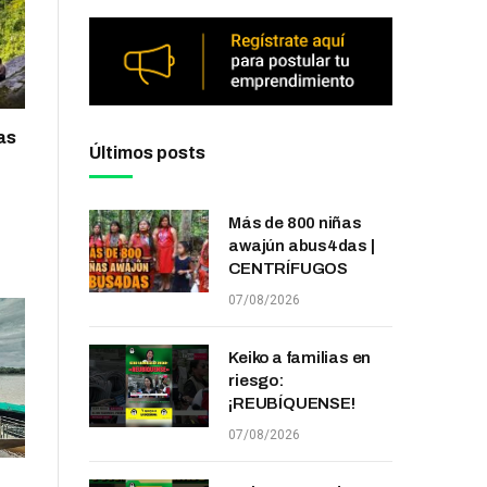
as
Últimos posts
Más de 800 niñas
awajún abus4das |
CENTRÍFUGOS
07/08/2026
Keiko a familias en
riesgo:
¡REUBÍQUENSE!
07/08/2026