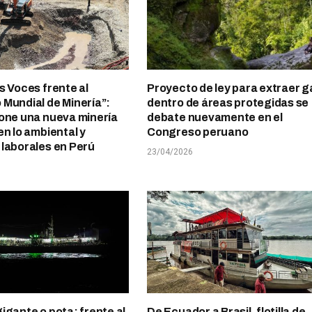
s Voces frente al
Proyecto de ley para extraer g
Mundial de Minería”:
dentro de áreas protegidas se
one una nueva minería
debate nuevamente en el
en lo ambiental y
Congreso peruano
laborales en Perú
23/04/2026
igante o pota: frente al
De Ecuador a Brasil, flotilla de