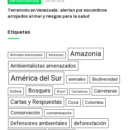
05/08/2026
SIN CATEGORIZAR
Terremoto en Venezuela: alertan por escombros
arrojados al mar y riesgos para la salud
Etiquetas
Amazonia
Activistas amenazados
Amazonas
Ambientalistas amenazados
América del Sur
animales
Biodiversidad
Bosques
Carreteras
bolivia
Brasil
Caricaturas
Cartas y Respuestas
Coca
Colombia
Conservación
contaminación
Defensores ambientales
deforestación