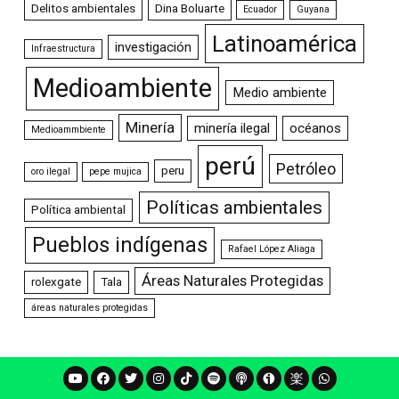
Delitos ambientales
Dina Boluarte
Ecuador
Guyana
Latinoamérica
investigación
Infraestructura
Medioambiente
Medio ambiente
Minería
minería ilegal
océanos
Medioammbiente
perú
Petróleo
peru
oro ilegal
pepe mujica
Políticas ambientales
Política ambiental
Pueblos indígenas
Rafael López Aliaga
Áreas Naturales Protegidas
rolexgate
Tala
áreas naturales protegidas