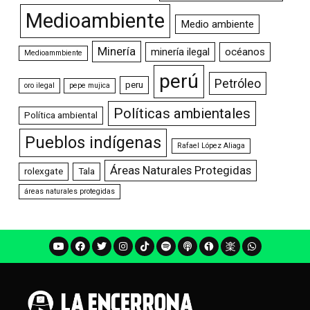
Medioambiente
Medio ambiente
Minería
minería ilegal
océanos
Medioammbiente
perú
Petróleo
peru
oro ilegal
pepe mujica
Políticas ambientales
Política ambiental
Pueblos indígenas
Rafael López Aliaga
Áreas Naturales Protegidas
rolexgate
Tala
áreas naturales protegidas