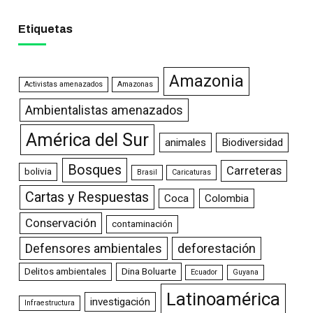
Etiquetas
Amazonia
Activistas amenazados
Amazonas
Ambientalistas amenazados
América del Sur
animales
Biodiversidad
Bosques
Carreteras
bolivia
Brasil
Caricaturas
Cartas y Respuestas
Coca
Colombia
Conservación
contaminación
Defensores ambientales
deforestación
Delitos ambientales
Dina Boluarte
Ecuador
Guyana
Latinoamérica
investigación
Infraestructura