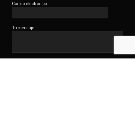
Correo electrónico
Tu mensaje
La Encerrona by
Marco Sifuentes
is licensed under
CC BY 4.0
Con el apoyo de
Internews
. Diseño y desarrollo
Carmi Candellero
.
Ver
aviso legal
.