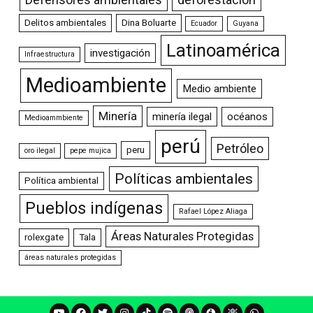
Delitos ambientales
Dina Boluarte
Ecuador
Guyana
Latinoamérica
investigación
Infraestructura
Medioambiente
Medio ambiente
Minería
minería ilegal
océanos
Medioammbiente
perú
Petróleo
peru
oro ilegal
pepe mujica
Políticas ambientales
Política ambiental
Pueblos indígenas
Rafael López Aliaga
Áreas Naturales Protegidas
rolexgate
Tala
áreas naturales protegidas