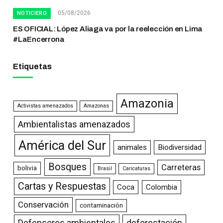
05/08/2026
NOTICIERO
ES OFICIAL: López Aliaga va por la reelección en Lima
#LaEncerrona
Etiquetas
Amazonia
Activistas amenazados
Amazonas
Ambientalistas amenazados
América del Sur
animales
Biodiversidad
Bosques
Carreteras
bolivia
Brasil
Caricaturas
Cartas y Respuestas
Coca
Colombia
Conservación
contaminación
Defensores ambientales
deforestación