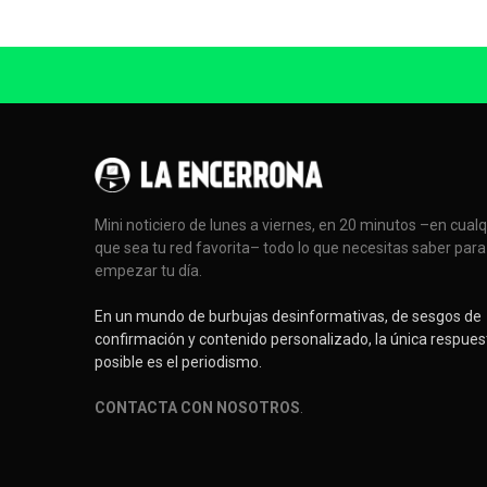
Mini noticiero de lunes a viernes, en 20 minutos –en cual
que sea tu red favorita– todo lo que necesitas saber para
empezar tu día.
En un mundo de burbujas desinformativas, de sesgos de
confirmación y contenido personalizado, la única respues
posible es el periodismo.
CONTACTA CON NOSOTROS
.