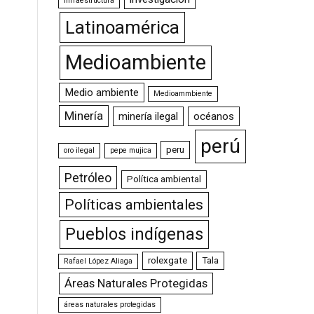
Infraestructura
Latinoamérica
Medioambiente
Medio ambiente
Medioammbiente
Minería
minería ilegal
océanos
perú
peru
oro ilegal
pepe mujica
Petróleo
Política ambiental
Políticas ambientales
Pueblos indígenas
rolexgate
Tala
Rafael López Aliaga
Áreas Naturales Protegidas
áreas naturales protegidas