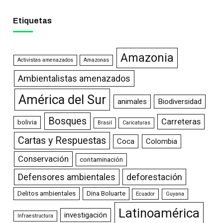
Etiquetas
Amazonia
Activistas amenazados
Amazonas
Ambientalistas amenazados
América del Sur
animales
Biodiversidad
Bosques
Carreteras
bolivia
Brasil
Caricaturas
Cartas y Respuestas
Coca
Colombia
Conservación
contaminación
Defensores ambientales
deforestación
Delitos ambientales
Dina Boluarte
Ecuador
Guyana
Latinoamérica
investigación
Infraestructura