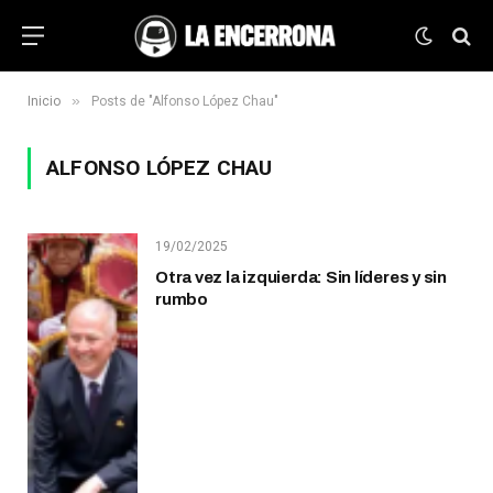
»
Inicio
Posts de "Alfonso López Chau"
ALFONSO LÓPEZ CHAU
19/02/2025
Otra vez la izquierda: Sin líderes y sin
rumbo