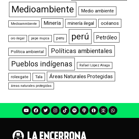
Medioambiente
Medio ambiente
Minería
minería ilegal
océanos
Medioammbiente
perú
Petróleo
peru
oro ilegal
pepe mujica
Políticas ambientales
Política ambiental
Pueblos indígenas
Rafael López Aliaga
Áreas Naturales Protegidas
rolexgate
Tala
áreas naturales protegidas