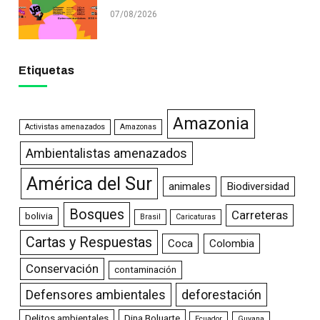
07/08/2026
Etiquetas
Amazonia
Activistas amenazados
Amazonas
Ambientalistas amenazados
América del Sur
animales
Biodiversidad
Bosques
Carreteras
bolivia
Brasil
Caricaturas
Cartas y Respuestas
Coca
Colombia
Conservación
contaminación
Defensores ambientales
deforestación
Delitos ambientales
Dina Boluarte
Ecuador
Guyana