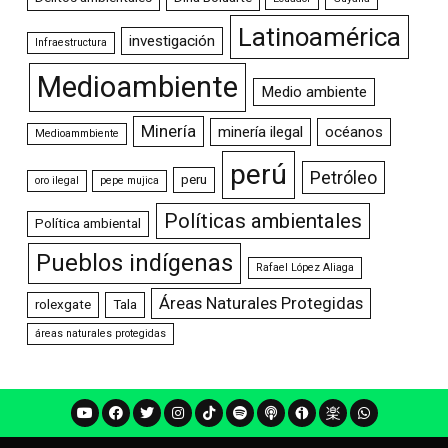
Latinoamérica
investigación
Infraestructura
Medioambiente
Medio ambiente
Minería
minería ilegal
océanos
Medioammbiente
perú
Petróleo
peru
oro ilegal
pepe mujica
Políticas ambientales
Política ambiental
Pueblos indígenas
Rafael López Aliaga
Áreas Naturales Protegidas
rolexgate
Tala
áreas naturales protegidas