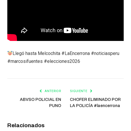
Llegó hasta Melcochita #LaEncerrona #noticiasperu
#marcosifuentes #elecciones2026
ANTERIOR
SIGUIENTE
ABVSO POLICIAL EN
CHOFER ELIMINADO POR
PUNO
LA POLICÍA #laencerrona
Relacionados