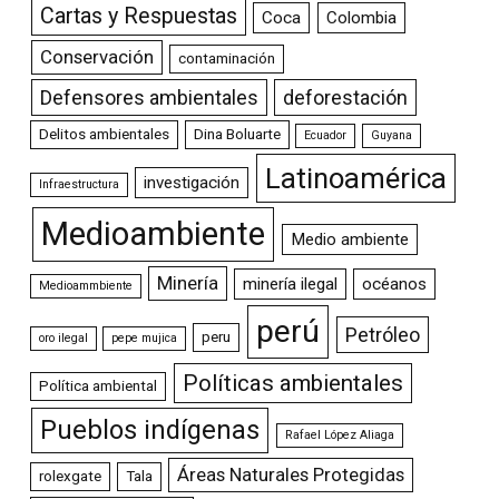
Cartas y Respuestas
Coca
Colombia
Conservación
contaminación
Defensores ambientales
deforestación
Delitos ambientales
Dina Boluarte
Ecuador
Guyana
Latinoamérica
investigación
Infraestructura
Medioambiente
Medio ambiente
Minería
minería ilegal
océanos
Medioammbiente
perú
Petróleo
peru
oro ilegal
pepe mujica
Políticas ambientales
Política ambiental
Pueblos indígenas
Rafael López Aliaga
Áreas Naturales Protegidas
rolexgate
Tala