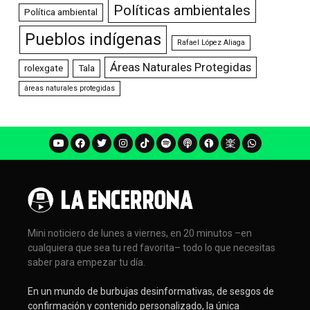
Políticas ambientales
Política ambiental
Pueblos indígenas
Rafael López Aliaga
Áreas Naturales Protegidas
rolexgate
Tala
áreas naturales protegidas
Mini noticiero de lunes a viernes, en 20 minutos –en
cualquiera que sea tu red favorita– todo lo que necesitas
saber para empezar tu día.
En un mundo de burbujas desinformativas, de sesgos de
confirmación y contenido personalizado, la única