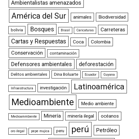
Ambientalistas amenazados
América del Sur
animales
Biodiversidad
Bosques
Carreteras
bolivia
Brasil
Caricaturas
Cartas y Respuestas
Coca
Colombia
Conservación
contaminación
Defensores ambientales
deforestación
Delitos ambientales
Dina Boluarte
Ecuador
Guyana
Latinoamérica
investigación
Infraestructura
Medioambiente
Medio ambiente
Minería
minería ilegal
océanos
Medioammbiente
perú
Petróleo
peru
oro ilegal
pepe mujica