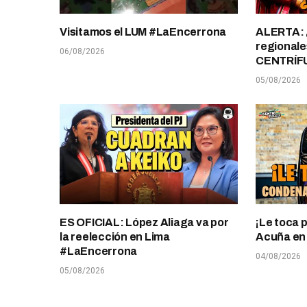
Visitamos el LUM #LaEncerrona
ALERTA: 
regionale
06/08/2026
CENTRÍF
05/08/2026
ES OFICIAL: López Aliaga va por
¡Le toca 
la reelección en Lima
Acuña en T
#LaEncerrona
04/08/2026
05/08/2026