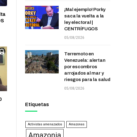
¡Mal ejemplo! Porky
lta
saca la vuelta a la
OS
ley electoral |
CENTRÍFUGOS
05/08/2026
Terremoto en
Venezuela: alertan
por escombros
arrojados al mar y
riesgos para la salud
05/08/2026
0
Etiquetas
Activistas amenazados
Amazonas
Amazonia