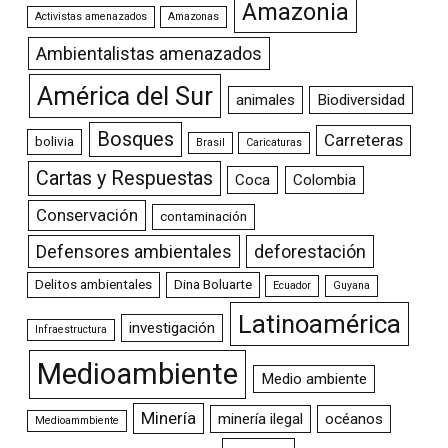
Amazonia
Activistas amenazados
Amazonas
Ambientalistas amenazados
América del Sur
animales
Biodiversidad
Bosques
Carreteras
bolivia
Brasil
Caricaturas
Cartas y Respuestas
Coca
Colombia
Conservación
contaminación
Defensores ambientales
deforestación
Delitos ambientales
Dina Boluarte
Ecuador
Guyana
Latinoamérica
investigación
Infraestructura
Medioambiente
Medio ambiente
Minería
minería ilegal
océanos
Medioammbiente