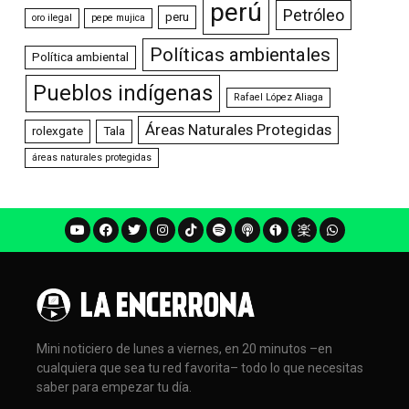
perú
Petróleo
peru
oro ilegal
pepe mujica
Políticas ambientales
Política ambiental
Pueblos indígenas
Rafael López Aliaga
Áreas Naturales Protegidas
rolexgate
Tala
áreas naturales protegidas
Mini noticiero de lunes a viernes, en 20 minutos –en
cualquiera que sea tu red favorita– todo lo que necesitas
saber para empezar tu día.