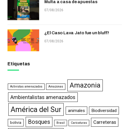
Multa a casa de apuestas
07/08/2026
¿El Caso Lava Jato fue un bluff?
07/08/2026
Etiquetas
Amazonia
Activistas amenazados
Amazonas
Ambientalistas amenazados
América del Sur
animales
Biodiversidad
Bosques
Carreteras
bolivia
Brasil
Caricaturas