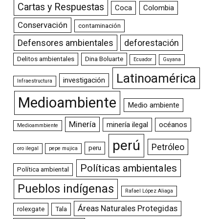
Cartas y Respuestas
Coca
Colombia
Conservación
contaminación
Defensores ambientales
deforestación
Delitos ambientales
Dina Boluarte
Ecuador
Guyana
Latinoamérica
investigación
Infraestructura
Medioambiente
Medio ambiente
Minería
minería ilegal
océanos
Medioammbiente
perú
Petróleo
peru
oro ilegal
pepe mujica
Políticas ambientales
Política ambiental
Pueblos indígenas
Rafael López Aliaga
Áreas Naturales Protegidas
rolexgate
Tala