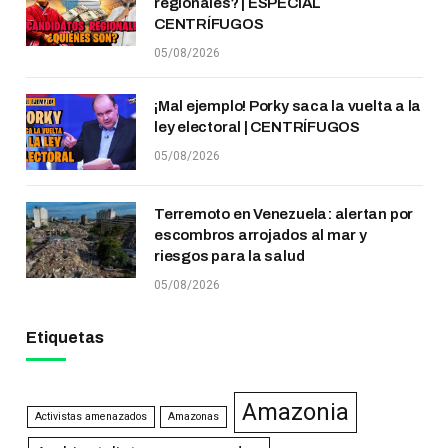
regionales? | ESPECIAL
CENTRÍFUGOS
05/08/2026
¡Mal ejemplo! Porky saca la vuelta a la
ley electoral | CENTRÍFUGOS
05/08/2026
Terremoto en Venezuela: alertan por
escombros arrojados al mar y
riesgos para la salud
05/08/2026
Etiquetas
Amazonia
Activistas amenazados
Amazonas