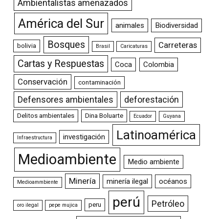
Ambientalistas amenazados
América del Sur
animales
Biodiversidad
Bosques
Carreteras
bolivia
Brasil
Caricaturas
Cartas y Respuestas
Coca
Colombia
Conservación
contaminación
Defensores ambientales
deforestación
Delitos ambientales
Dina Boluarte
Ecuador
Guyana
Latinoamérica
investigación
Infraestructura
Medioambiente
Medio ambiente
Minería
minería ilegal
océanos
Medioammbiente
perú
Petróleo
peru
oro ilegal
pepe mujica