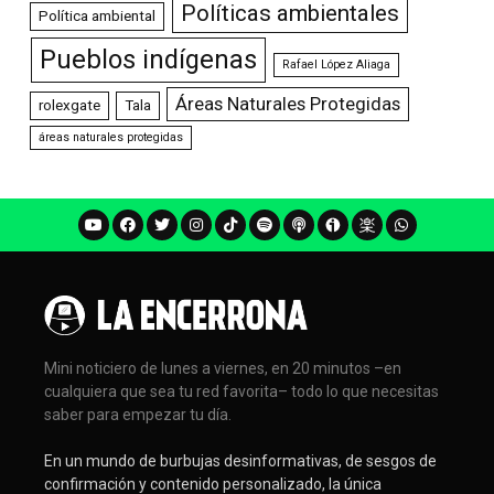
Políticas ambientales
Política ambiental
Pueblos indígenas
Rafael López Aliaga
Áreas Naturales Protegidas
rolexgate
Tala
áreas naturales protegidas
Mini noticiero de lunes a viernes, en 20 minutos –en
cualquiera que sea tu red favorita– todo lo que necesitas
saber para empezar tu día.
En un mundo de burbujas desinformativas, de sesgos de
confirmación y contenido personalizado, la única