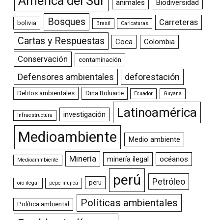
América del Sur
animales
Biodiversidad
Bosques
Carreteras
bolivia
Brasil
Caricaturas
Cartas y Respuestas
Coca
Colombia
Conservación
contaminación
Defensores ambientales
deforestación
Delitos ambientales
Dina Boluarte
Ecuador
Guyana
Latinoamérica
investigación
Infraestructura
Medioambiente
Medio ambiente
Minería
minería ilegal
océanos
Medioammbiente
perú
Petróleo
peru
oro ilegal
pepe mujica
Políticas ambientales
Política ambiental