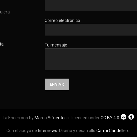
quiera
Correo electrónico
ta
Tu mensaje
La Encerrona by
Marco Sifuentes
is licensed under
CC BY 4.0
Con el apoyo de
Internews
. Diseño y desarrollo
Carmi Candellero
.