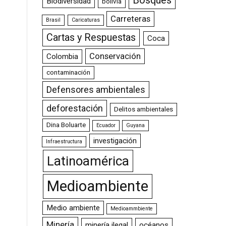
Bosques
Biodiversidad
bolivia
Carreteras
Brasil
Caricaturas
Cartas y Respuestas
Coca
Conservación
Colombia
contaminación
Defensores ambientales
deforestación
Delitos ambientales
Dina Boluarte
Ecuador
Guyana
investigación
Infraestructura
Latinoamérica
Medioambiente
Medio ambiente
Medioammbiente
Minería
minería ilegal
océanos