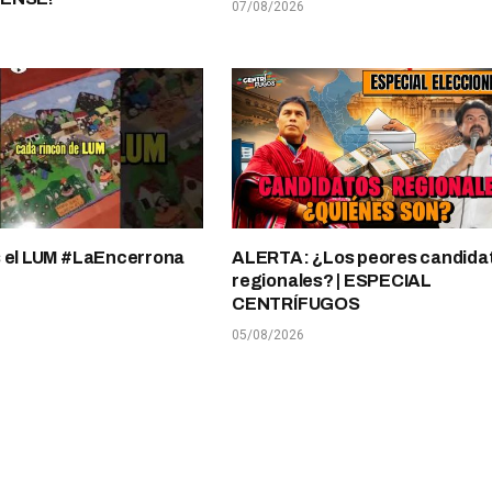
07/08/2026
s el LUM #LaEncerrona
ALERTA: ¿Los peores candida
regionales? | ESPECIAL
CENTRÍFUGOS
05/08/2026