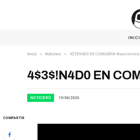
INIC
»
»
Inicio
Noticiero
4$3$!N4D0 EN COMISARÍA #laencerrona
4$3$!N4D0 EN COM
NOTICIERO
19/06/2026
COMPARTIR