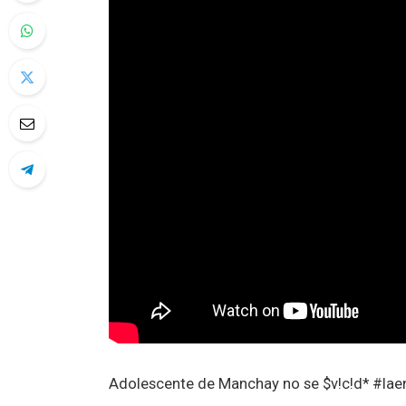
Adolescente de Manchay no se $v!c!d* #lae