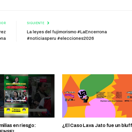
IOR
SIGUIENTE
rez
La leyes del fujimorismo #LaEncerrona
ona
#noticiasperu #elecciones2026
milias en riesgo:
¿El Caso Lava Jato fue un bluf
UENSE!