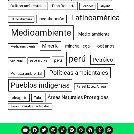
Delitos ambientales
Dina Boluarte
Ecuador
Guyana
Latinoamérica
investigación
Infraestructura
Medioambiente
Medio ambiente
Minería
minería ilegal
océanos
Medioammbiente
perú
Petróleo
peru
oro ilegal
pepe mujica
Políticas ambientales
Política ambiental
Pueblos indígenas
Rafael López Aliaga
Áreas Naturales Protegidas
rolexgate
Tala
áreas naturales protegidas