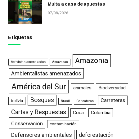
Multa a casa de apuestas
07/08/2026
Etiquetas
Amazonia
Activistas amenazados
Amazonas
Ambientalistas amenazados
América del Sur
animales
Biodiversidad
Bosques
Carreteras
bolivia
Brasil
Caricaturas
Cartas y Respuestas
Coca
Colombia
Conservación
contaminación
Defensores ambientales
deforestación