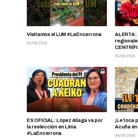
Visitamos el LUM #LaEncerrona
ALERTA: 
regionale
06/08/2026
CENTRÍF
05/08/2026
ES OFICIAL: López Aliaga va por
¡Le toca 
la reelección en Lima
Acuña en T
#LaEncerrona
04/08/2026