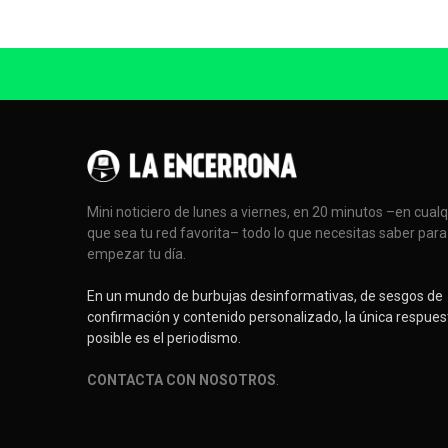
Mini noticiero de lunes a viernes, en 20 minutos –en cual
que sea tu red favorita– todo lo que necesitas saber para
empezar tu día.
En un mundo de burbujas desinformativas, de sesgos de
confirmación y contenido personalizado, la única respues
posible es el periodismo.
CONTACTA CON NOSOTROS
.