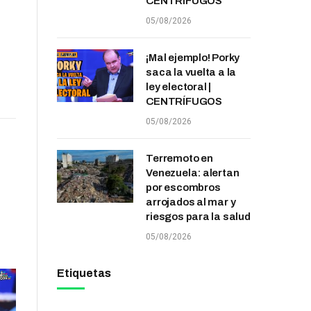
CENTRÍFUGOS
05/08/2026
¡Mal ejemplo! Porky
saca la vuelta a la
ley electoral |
CENTRÍFUGOS
05/08/2026
Terremoto en
Venezuela: alertan
por escombros
arrojados al mar y
riesgos para la salud
05/08/2026
Etiquetas