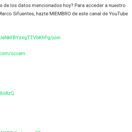
es de los datos mencionados hoy? Para acceder a nuestro
n Marco Sifuentes, hazte MIEMBRO de este canal de YouTube
JJeNkFBYzegTTVbKhPg/join
n.com/ocram
gBo8zQ