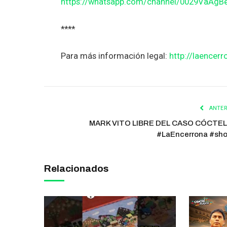
https://whatsapp.com/channel/0029VaAg
****
Para más información legal:
http://laencerr
ANTER
MARK VITO LIBRE DEL CASO CÓCTE
#LaEncerrona #sho
Relacionados