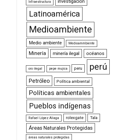
investigación
Infraestructura
Latinoamérica
Medioambiente
Medio ambiente
Medioammbiente
Minería
minería ilegal
océanos
perú
peru
oro ilegal
pepe mujica
Petróleo
Política ambiental
Políticas ambientales
Pueblos indígenas
rolexgate
Tala
Rafael López Aliaga
Áreas Naturales Protegidas
áreas naturales protegidas