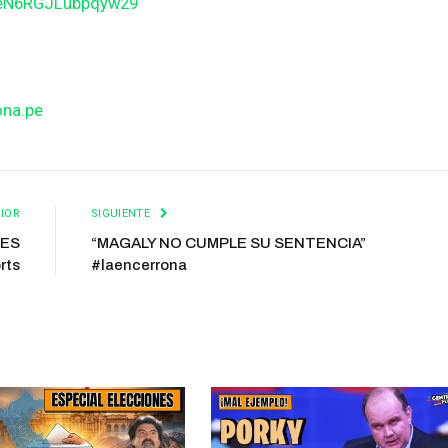
BeN6RGJLubpqyw29
ona.pe
IOR
SIGUIENTE
LES
“MAGALY NO CUMPLE SU SENTENCIA”
rts
#laencerrona