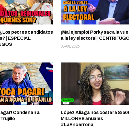
¿Los peores candidatos
¡Mal ejemplo! Porky saca la vue
s? | ESPECIAL
a la ley electoral | CENTRÍFUG
UGOS
05/08/2026
pagar! Condenan a
López Aliaga nos costará S/50
rujillo
MILLONES anuales
#LaEncerrona