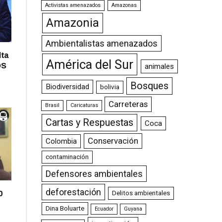
Activistas amenazados
Amazonas
Amazonia
Ambientalistas amenazados
lta
América del Sur
OS
animales
Bosques
Biodiversidad
bolivia
Carreteras
Brasil
Caricaturas
Cartas y Respuestas
Coca
Conservación
Colombia
contaminación
Defensores ambientales
deforestación
0
Delitos ambientales
Dina Boluarte
Ecuador
Guyana