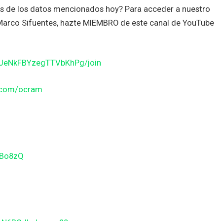
es de los datos mencionados hoy? Para acceder a nuestro
n Marco Sifuentes, hazte MIEMBRO de este canal de YouTube
JJeNkFBYzegTTVbKhPg/join
n.com/ocram
gBo8zQ