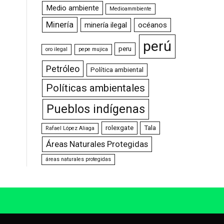
Medio ambiente
Medioammbiente
Minería
minería ilegal
océanos
perú
peru
oro ilegal
pepe mujica
Petróleo
Política ambiental
Políticas ambientales
Pueblos indígenas
rolexgate
Tala
Rafael López Aliaga
Áreas Naturales Protegidas
áreas naturales protegidas