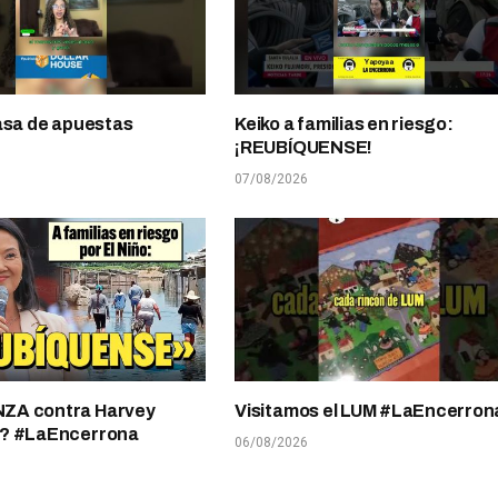
asa de apuestas
Keiko a familias en riesgo:
¡REUBÍQUENSE!
07/08/2026
A contra Harvey
Visitamos el LUM #LaEncerron
? #LaEncerrona
06/08/2026