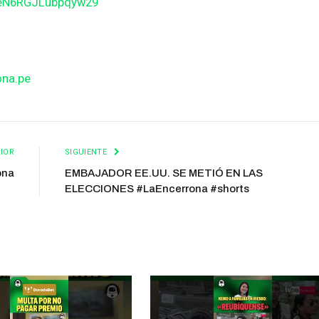
BeN6RGJLubpqyw29
ona.pe
IOR
SIGUIENTE
ona
EMBAJADOR EE.UU. SE METIÓ EN LAS
ELECCIONES #LaEncerrona #shorts