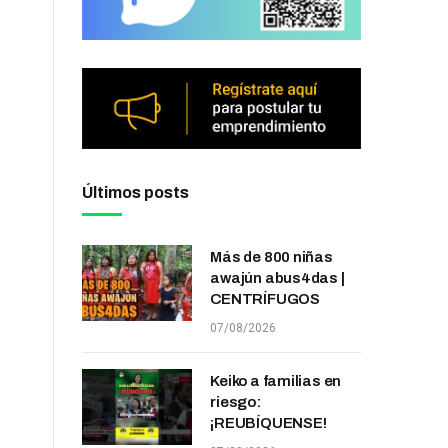
Últimos posts
Más de 800 niñas
awajún abus4das |
CENTRÍFUGOS
07/08/2026
Keiko a familias en
riesgo:
¡REUBÍQUENSE!