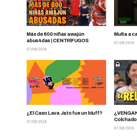
Más de 800 niñas awajún
Multa a c
abus4das | CENTRÍFUGOS
07/08/2026
07/08/2026
¿El Caso Lava Jato fue un bluff?
¿VENGANZ
Colchado
07/08/2026
07/08/2026