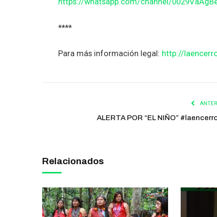
https://whatsapp.com/channel/0029VaAg
****
Para más información legal:
http://laencerr
ANTER
ALERTA POR “EL NIÑO” #laencerr
Relacionados