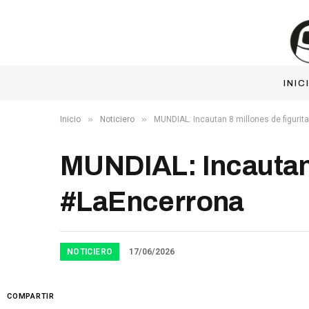
INIC
»
»
Inicio
Noticiero
MUNDIAL: Incautan 8 millones de figuri
MUNDIAL: Incautan 
#LaEncerrona
NOTICIERO
17/06/2026
COMPARTIR