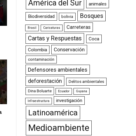
América del Sur
animales
Bosques
Biodiversidad
bolivia
Carreteras
Brasil
Caricaturas
Cartas y Respuestas
Coca
Conservación
Colombia
contaminación
Defensores ambientales
deforestación
Delitos ambientales
Dina Boluarte
Ecuador
Guyana
investigación
Infraestructura
Latinoamérica
a
Medioambiente