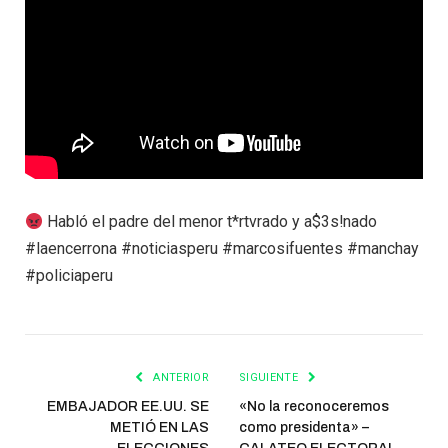
Habló el padre del menor t*rtvrado y a$3s!nado
#laencerrona #noticiasperu #marcosifuentes #manchay
#policiaperu
ANTERIOR
SIGUIENTE
EMBAJADOR EE.UU. SE
«No la reconoceremos
METIÓ EN LAS
como presidenta» –