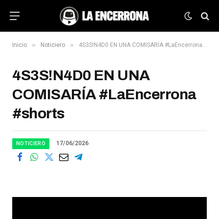
»
»
Inicio
Noticiero
4S3S!N4D0 EN UNA COMISARÍA #LaEncerrona #shorts
4S3S!N4D0 EN UNA
COMISARÍA #LaEncerrona
#shorts
17/06/2026
NOTICIERO