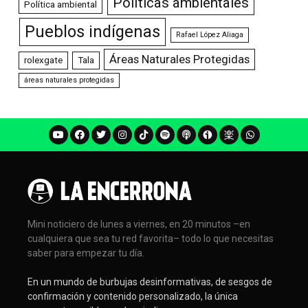
Políticas ambientales
Política ambiental
Pueblos indígenas
Rafael López Aliaga
Áreas Naturales Protegidas
rolexgate
Tala
áreas naturales protegidas
Mini noticiero de lunes a viernes, en 20 minutos –en
cualquiera que sea tu red favorita– todo lo que necesitas
saber para empezar tu día.
En un mundo de burbujas desinformativas, de sesgos de
confirmación y contenido personalizado, la única