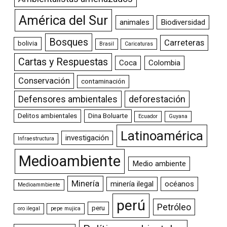
América del Sur
animales
Biodiversidad
Bosques
Carreteras
bolivia
Brasil
Caricaturas
Cartas y Respuestas
Coca
Colombia
Conservación
contaminación
Defensores ambientales
deforestación
Delitos ambientales
Dina Boluarte
Ecuador
Guyana
Latinoamérica
investigación
Infraestructura
Medioambiente
Medio ambiente
Minería
minería ilegal
océanos
Medioammbiente
perú
Petróleo
peru
oro ilegal
pepe mujica