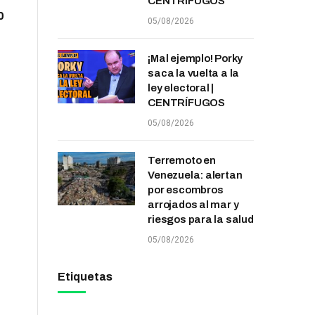
CENTRÍFUGOS
0
05/08/2026
¡Mal ejemplo! Porky
saca la vuelta a la
ley electoral |
CENTRÍFUGOS
05/08/2026
Terremoto en
Venezuela: alertan
por escombros
arrojados al mar y
riesgos para la salud
05/08/2026
Etiquetas