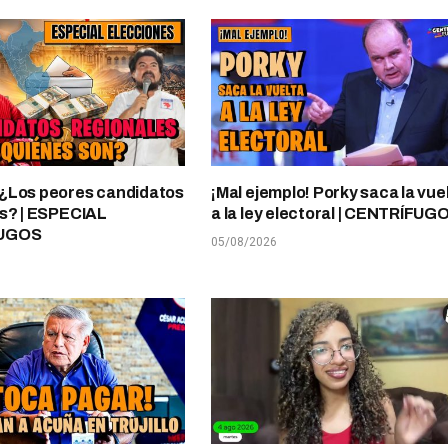
¿Los peores candidatos
¡Mal ejemplo! Porky saca la vue
s? | ESPECIAL
a la ley electoral | CENTRÍFUG
UGOS
05/08/2026