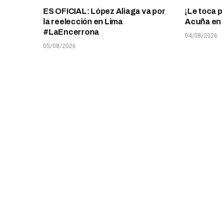
ES OFICIAL: López Aliaga va por
¡Le toca 
la reelección en Lima
Acuña en T
#LaEncerrona
04/08/2026
05/08/2026