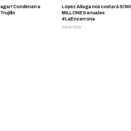
pagar! Condenan a
López Aliaga nos costará S/50
rujillo
MILLONES anuales
#LaEncerrona
04/08/2026