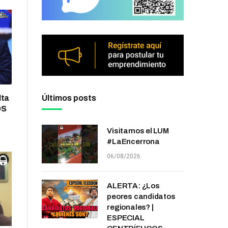
lta
Últimos posts
OS
Visitamos el LUM
#LaEncerrona
06/08/2026
ALERTA: ¿Los
peores candidatos
regionales? |
ESPECIAL