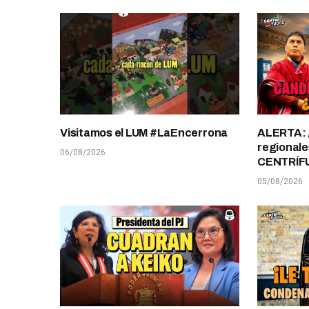
Visitamos el LUM #LaEncerrona
ALERTA: 
regionale
06/08/2026
CENTRÍF
05/08/2026