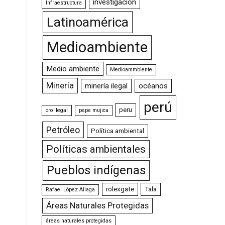
investigación
Infraestructura
Latinoamérica
Medioambiente
Medio ambiente
Medioammbiente
Minería
minería ilegal
océanos
perú
peru
oro ilegal
pepe mujica
Petróleo
Política ambiental
Políticas ambientales
Pueblos indígenas
rolexgate
Tala
Rafael López Aliaga
Áreas Naturales Protegidas
áreas naturales protegidas