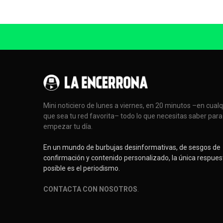
Mini noticiero de lunes a viernes, en 20 minutos –en cual
que sea tu red favorita– todo lo que necesitas saber para
empezar tu día.
En un mundo de burbujas desinformativas, de sesgos de
confirmación y contenido personalizado, la única respues
posible es el periodismo.
CONTACTA CON NOSOTROS
.