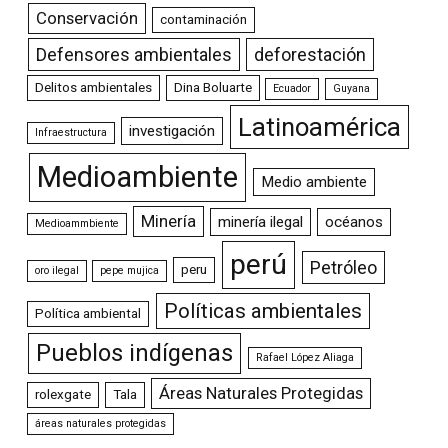
Conservación
contaminación
Defensores ambientales
deforestación
Delitos ambientales
Dina Boluarte
Ecuador
Guyana
Latinoamérica
investigación
Infraestructura
Medioambiente
Medio ambiente
Minería
minería ilegal
océanos
Medioammbiente
perú
Petróleo
peru
oro ilegal
pepe mujica
Políticas ambientales
Política ambiental
Pueblos indígenas
Rafael López Aliaga
Áreas Naturales Protegidas
rolexgate
Tala
áreas naturales protegidas