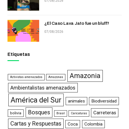
07/08/2026
¿El Caso Lava Jato fue un bluff?
07/08/2026
Etiquetas
Amazonia
Activistas amenazados
Amazonas
Ambientalistas amenazados
América del Sur
animales
Biodiversidad
Bosques
Carreteras
bolivia
Brasil
Caricaturas
Cartas y Respuestas
Coca
Colombia