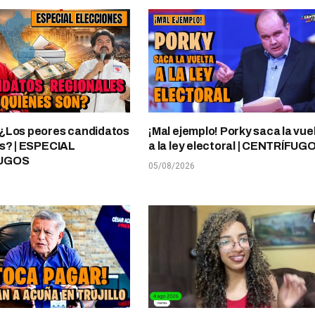
¿Los peores candidatos
¡Mal ejemplo! Porky saca la vue
s? | ESPECIAL
a la ley electoral | CENTRÍFUG
UGOS
05/08/2026