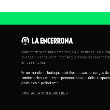
Mini noticiero de lunes a viernes, en 20 minutos –en cual
que sea tu red favorita– todo lo que necesitas saber para
empezar tu día.
En un mundo de burbujas desinformativas, de sesgos de
confirmación y contenido personalizado, la única respues
posible es el periodismo.
CONTACTA CON NOSOTROS
.