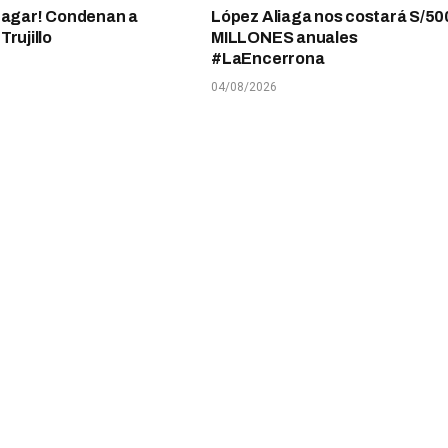
pagar! Condenan a
López Aliaga nos costará S/50
rujillo
MILLONES anuales
#LaEncerrona
04/08/2026