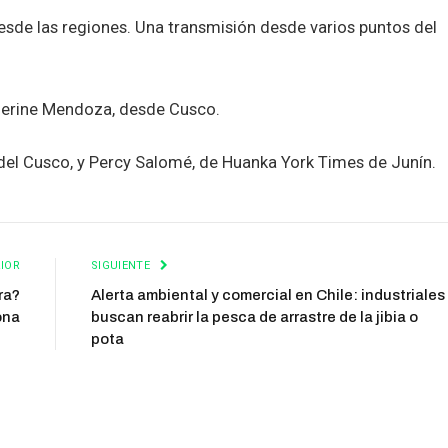
sde las regiones. Una transmisión desde varios puntos del
therine Mendoza, desde Cusco.
el Cusco, y Percy Salomé, de Huanka York Times de Junín.
IOR
SIGUIENTE
ra?
Alerta ambiental y comercial en Chile: industriales
ona
buscan reabrir la pesca de arrastre de la jibia o
pota