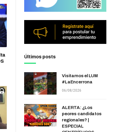
lta
Últimos posts
OS
Visitamos el LUM
#LaEncerrona
06/08/2026
ALERTA: ¿Los
peores candidatos
regionales? |
ESPECIAL