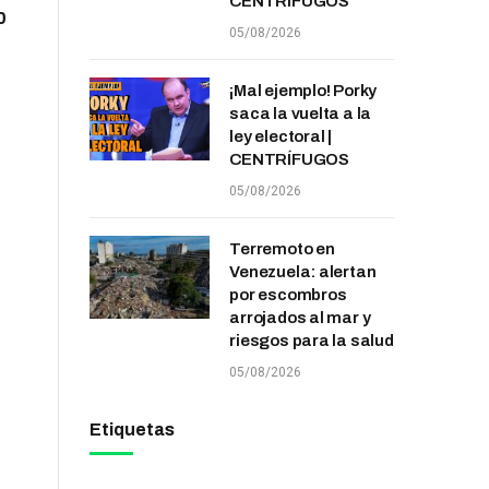
CENTRÍFUGOS
0
05/08/2026
¡Mal ejemplo! Porky
saca la vuelta a la
ley electoral |
CENTRÍFUGOS
05/08/2026
Terremoto en
Venezuela: alertan
por escombros
arrojados al mar y
riesgos para la salud
05/08/2026
Etiquetas