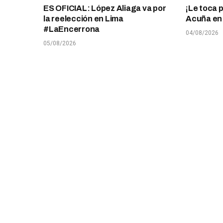
ES OFICIAL: López Aliaga va por
¡Le toca 
la reelección en Lima
Acuña en T
#LaEncerrona
04/08/2026
05/08/2026