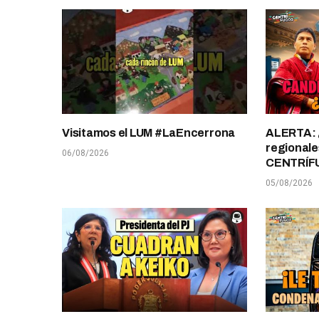
Visitamos el LUM #LaEncerrona
ALERTA: 
regionale
06/08/2026
CENTRÍF
05/08/2026