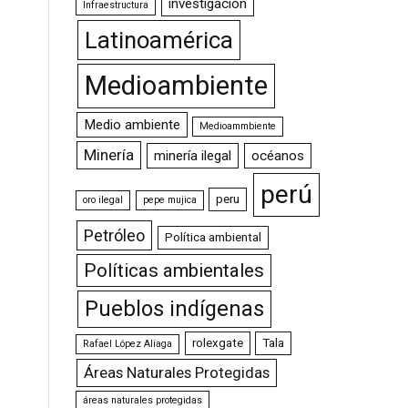
investigación
Infraestructura
Latinoamérica
Medioambiente
Medio ambiente
Medioammbiente
Minería
minería ilegal
océanos
perú
peru
oro ilegal
pepe mujica
Petróleo
Política ambiental
Políticas ambientales
Pueblos indígenas
rolexgate
Tala
Rafael López Aliaga
Áreas Naturales Protegidas
áreas naturales protegidas