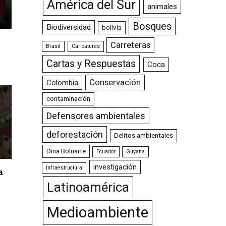
América del Sur
animales
Bosques
Biodiversidad
bolivia
Carreteras
Brasil
Caricaturas
Cartas y Respuestas
Coca
Conservación
Colombia
contaminación
Defensores ambientales
deforestación
Delitos ambientales
Dina Boluarte
Ecuador
Guyana
investigación
Infraestructura
a
Latinoamérica
Medioambiente