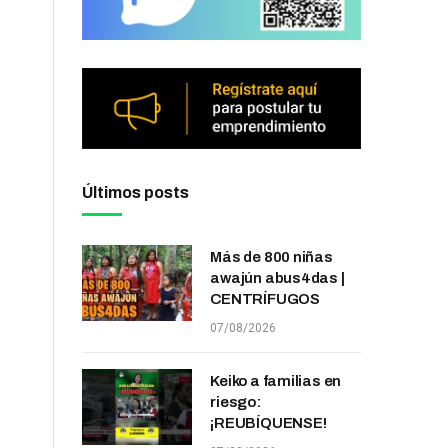
Últimos posts
Más de 800 niñas
awajún abus4das |
CENTRÍFUGOS
07/08/2026
Keiko a familias en
riesgo:
¡REUBÍQUENSE!