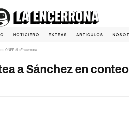
IO
NOTICIERO
EXTRAS
ARTÍCULOS
NOSO
nteo ONPE #LaEncerrona
ltea a Sánchez en conte