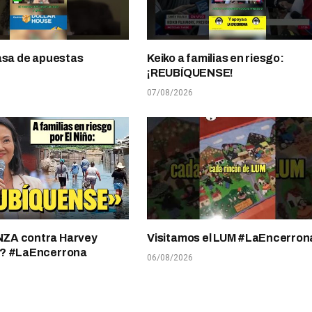
asa de apuestas
Keiko a familias en riesgo:
¡REUBÍQUENSE!
07/08/2026
A contra Harvey
Visitamos el LUM #LaEncerron
? #LaEncerrona
06/08/2026