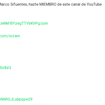
n Marco Sifuentes, hazte MIEMBRO de este canal de YouTube
JJeNkFBYzegTTVbKhPg/join
n.com/ocram
gBo8zQ
BeN6RGJLubpqyw29