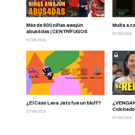
Más de 800 niñas awajún
Multa a c
abus4das | CENTRÍFUGOS
07/08/2026
07/08/2026
¿El Caso Lava Jato fue un bluff?
¿VENGANZ
Colchado
07/08/2026
07/08/2026