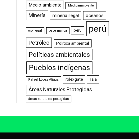
Medio ambiente
Medioammbiente
Minería
minería ilegal
océanos
perú
peru
oro ilegal
pepe mujica
Petróleo
Política ambiental
Políticas ambientales
Pueblos indígenas
rolexgate
Tala
Rafael López Aliaga
Áreas Naturales Protegidas
áreas naturales protegidas