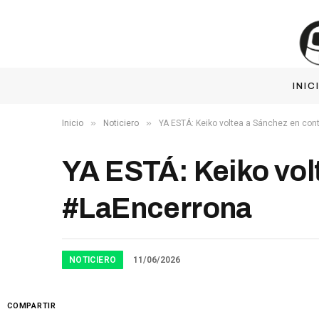
INIC
»
»
Inicio
Noticiero
YA ESTÁ: Keiko voltea a Sánchez en co
YA ESTÁ: Keiko vo
#LaEncerrona
NOTICIERO
11/06/2026
COMPARTIR