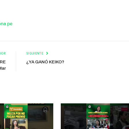
ona.pe
IOR
SIGUIENTE
TRE
¿YA GANÓ KEIKO?
Mar