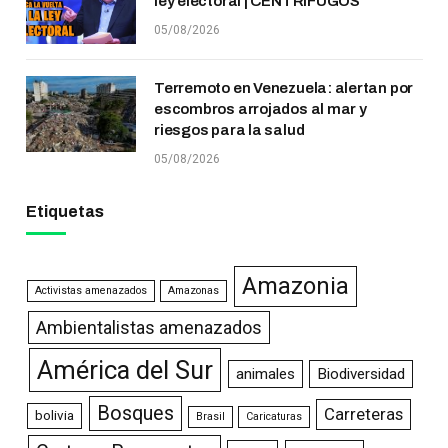
ley electoral | CENTRÍFUGOS
05/08/2026
Terremoto en Venezuela: alertan por
escombros arrojados al mar y
riesgos para la salud
05/08/2026
Etiquetas
Amazonia
Activistas amenazados
Amazonas
Ambientalistas amenazados
América del Sur
animales
Biodiversidad
Bosques
Carreteras
bolivia
Brasil
Caricaturas