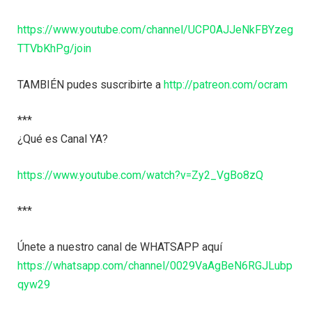
https://www.youtube.com/channel/UCP0AJJeNkFBYzeg
TTVbKhPg/join
TAMBIÉN pudes suscribirte a
http://patreon.com/ocram
***
¿Qué es Canal YA?
https://www.youtube.com/watch?v=Zy2_VgBo8zQ
***
Únete a nuestro canal de WHATSAPP aquí
https://whatsapp.com/channel/0029VaAgBeN6RGJLubp
qyw29