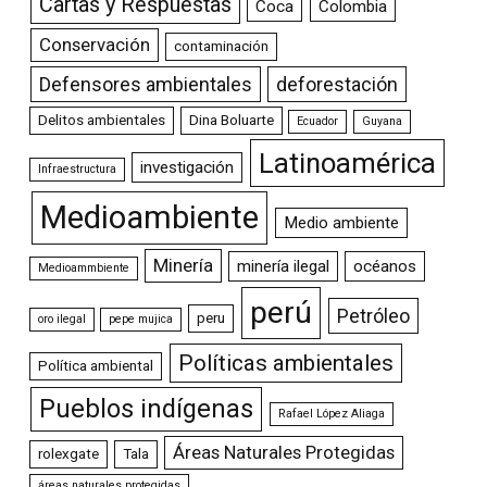
Cartas y Respuestas
Coca
Colombia
Conservación
contaminación
Defensores ambientales
deforestación
Delitos ambientales
Dina Boluarte
Ecuador
Guyana
Latinoamérica
investigación
Infraestructura
Medioambiente
Medio ambiente
Minería
minería ilegal
océanos
Medioammbiente
perú
Petróleo
peru
oro ilegal
pepe mujica
Políticas ambientales
Política ambiental
Pueblos indígenas
Rafael López Aliaga
Áreas Naturales Protegidas
rolexgate
Tala
áreas naturales protegidas